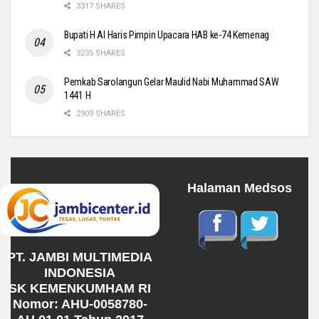
3317 SHARES
Bupati H Al Haris Pimpin Upacara HAB ke-74 Kemenag
3235 SHARES
Pemkab Sarolangun Gelar Maulid Nabi Muhammad SAW
1441 H
2909 SHARES
Halaman Medsos
PT. JAMBI MULTIMEDIA
INDONESIA
SK KEMENKUMHAM RI
Nomor: AHU-0058780-