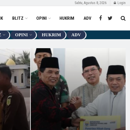
Sabtu, Agustus 8, 2026
Login
IK
BLITZ
OPINI
HUKRIM
ADV
Z
OPINI
HUKRIM
ADV