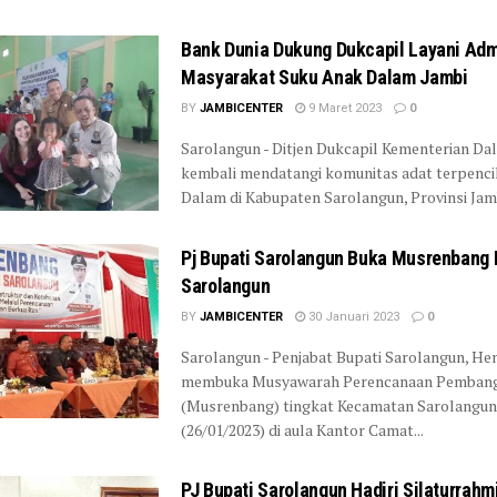
Bank Dunia Dukung Dukcapil Layani Ad
Masyarakat Suku Anak Dalam Jambi
BY
JAMBICENTER
9 Maret 2023
0
Sarolangun - Ditjen Dukcapil Kementerian Da
kembali mendatangi komunitas adat terpenci
Dalam di Kabupaten Sarolangun, Provinsi Jambi
Pj Bupati Sarolangun Buka Musrenbang
Sarolangun
BY
JAMBICENTER
30 Januari 2023
0
Sarolangun - Penjabat Bupati Sarolangun, Hen
membuka Musyawarah Perencanaan Pemban
(Musrenbang) tingkat Kecamatan Sarolangun
(26/01/2023) di aula Kantor Camat...
PJ Bupati Sarolangun Hadiri Silaturrahm