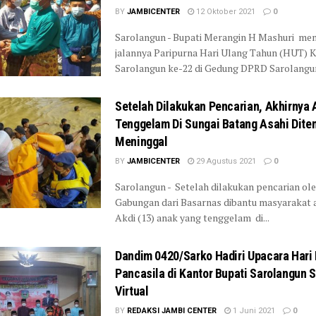
BY
JAMBICENTER
12 Oktober 2021
0
Sarolangun - Bupati Merangin H Mashuri men
jalannya Paripurna Hari Ulang Tahun (HUT) 
Sarolangun ke-22 di Gedung DPRD Sarolangun,
Setelah Dilakukan Pencarian, Akhirnya
Tenggelam Di Sungai Batang Asahi Dit
Meninggal
BY
JAMBICENTER
29 Agustus 2021
0
Sarolangun - Setelah dilakukan pencarian ol
Gabungan dari Basarnas dibantu masyarakat 
Akdi (13) anak yang tenggelam di...
Dandim 0420/Sarko Hadiri Upacara Hari 
Pancasila di Kantor Bupati Sarolangun 
Virtual
BY
REDAKSI JAMBI CENTER
1 Juni 2021
0