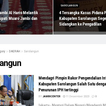
SAROLANGUN
ambi Al Haris Melantik
4 Tersangka Kasus Pidana P
upati Muaro Jambi dan
Kabupaten Sarolangun Sege
n
Sidangkan ke Pengadilan
gory
DAERAH
Sarolangun
langun
Mendagri Pimpin Rakor Pengendalian Inf
Kabupaten Sarolangun Salah Satu deng
Penurunan IPH tertinggi
BY
JAMBICENTER
11 Desember 2023
0
Jakarta - Menteri Dalam Negeri (Mendagri)