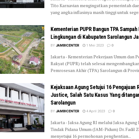
Tito Karnavian mengingatkan pemerintah da
yang angka inflasinya masih tinggi untuk seger
Kementerian PUPR Bangun TPA Sampah
Lingkungan di Kabupaten Sarolangun J
BY
JAMBICENTER
1 Mei 2023
0
Jakarta - Kementerian Pekerjaan Umum dan 
Rakyat (PUPR) telah selesai mengembangka
Pemrosesan Akhir (TPA) Sarolangun di Provins
Kejaksaan Agung Setujui 16 Pengajuan 
Justice, Salah Satu Kasus Yang ditangan
Sarolangun
BY
JAMBICENTER
4 April 2023
0
Jakarta - Jaksa Agung RI melalui Jaksa Agung
Tindak Pidana Umum (JAM-Pidum) Dr. Fadil 
menyetujui 16 permohonan penghentian...