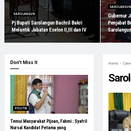
SAROLANGUN
SAROLANGUN
Gubernur J
Pj Bupati Sarolangun Bachril Bakri
Penjabat B
Melantik Jabatan Eselon II,III dan IV
Sarolangu
Don't Miss It
Home
Cate
Saro
POLITIK
Temui Masyarakat Pijoan, Fahmi : Syafril
Nursal Kandidat Petama yang