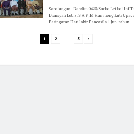
Sarolangun - Dandim 0420/Sarko Letkol Inf T
Diansyah Lubis, S.A.P.,M.Han mengikuti Upac
Peringatan Hari lahir Pancasila 1 Juni tahun...
1
2
…
5