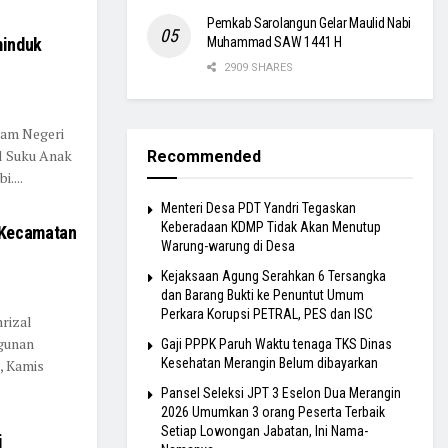
Pemkab Sarolangun Gelar Maulid Nabi
Muhammad SAW 1441 H
minduk
2909 SHARES
lam Negeri
l Suku Anak
Recommended
....
Menteri Desa PDT Yandri Tegaskan
Keberadaan KDMP Tidak Akan Menutup
 Kecamatan
Warung-warung di Desa
Kejaksaan Agung Serahkan 6 Tersangka
dan Barang Bukti ke Penuntut Umum
Perkara Korupsi PETRAL, PES dan ISC
rizal
gunan
Gaji PPPK Paruh Waktu tenaga TKS Dinas
Kesehatan Merangin Belum dibayarkan
, Kamis
Pansel Seleksi JPT 3 Eselon Dua Merangin
2026 Umumkan 3 orang Peserta Terbaik
Setiap Lowongan Jabatan, Ini Nama-
i