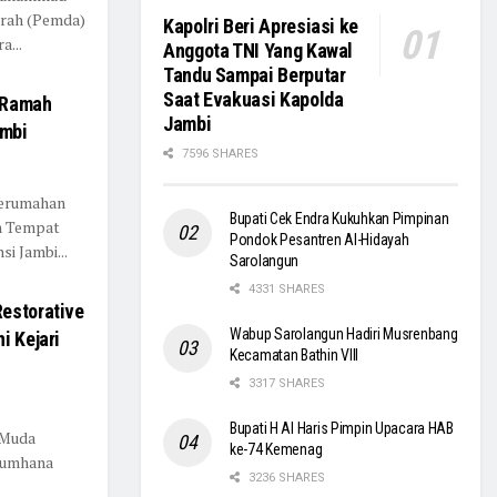
erah (Pemda)
Kapolri Beri Apresiasi ke
a...
Anggota TNI Yang Kawal
Tandu Sampai Berputar
Saat Evakuasi Kapolda
 Ramah
Jambi
ambi
7596 SHARES
Perumahan
Bupati Cek Endra Kukuhkan Pimpinan
n Tempat
Pondok Pesantren Al-Hidayah
i Jambi...
Sarolangun
4331 SHARES
Restorative
Wabup Sarolangun Hadiri Musrenbang
i Kejari
Kecamatan Bathin VIII
3317 SHARES
Bupati H Al Haris Pimpin Upacara HAB
 Muda
ke-74 Kemenag
Zumhana
3236 SHARES