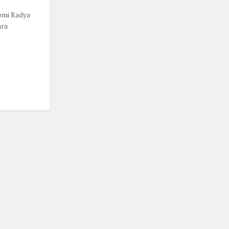
omi Radya
ara