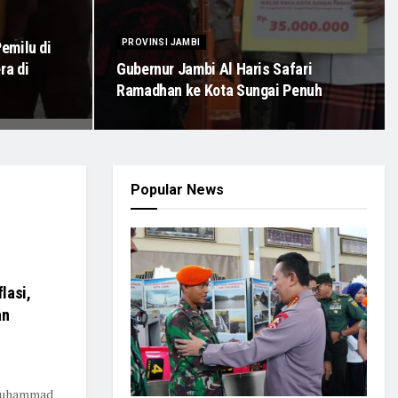
PROVINSI JAMBI
emilu di
ra di
Gubernur Jambi Al Haris Safari
Ramadhan ke Kota Sungai Penuh
Popular News
lasi,
an
 Muhammad