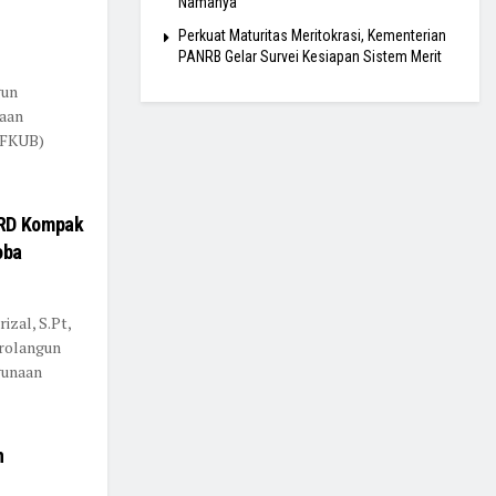
Namanya
Perkuat Maturitas Meritokrasi, Kementerian
PANRB Gelar Survei Kesiapan Sistem Merit
gun
saan
(FKUB)
PRD Kompak
oba
izal, S.Pt,
rolangun
gunaan
n