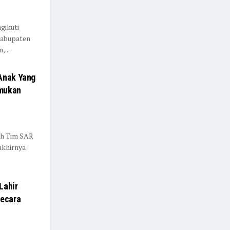
gikuti
Kabupaten
...
 Anak Yang
emukan
eh Tim SAR
akhirnya
Lahir
Secara