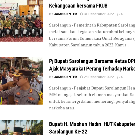
Kebangsaan bersama FKUB
BY
JAMBICENTER
31 Desember 2022
0
Sarolangun - Pemerintah Kabupaten Sarolan
melaksanakan kegiatan silaturrahmi kebang
bersama Forum Komunikasi Umat Beragama 
Kabupaten Sarolangun tahun 2022, Kamis...
Pj Bupati Sarolangun Bersama Ketua D
Ajak Masyarakat Perang Terhadap Nark
BY
JAMBICENTER
28 Desember 2022
0
Sarolangun - Penjabat Bupati Sarolangun Henr
MM mengajak seluruh elemen masyarakat Sa
untuk bersinergi dalam memerangi penyalah
narkoba atau...
Bupati H. Mashuri Hadiri HUT Kabupate
Sarolangun Ke-22