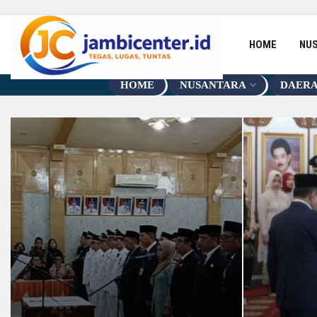
HOME
NU
HOME
NUSANTARA
DAER