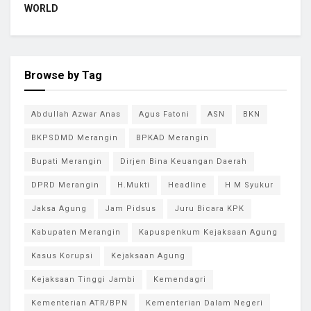
WORLD
Browse by Tag
Abdullah Azwar Anas
Agus Fatoni
ASN
BKN
BKPSDMD Merangin
BPKAD Merangin
Bupati Merangin
Dirjen Bina Keuangan Daerah
DPRD Merangin
H.Mukti
Headline
H M Syukur
Jaksa Agung
Jam Pidsus
Juru Bicara KPK
Kabupaten Merangin
Kapuspenkum Kejaksaan Agung
Kasus Korupsi
Kejaksaan Agung
Kejaksaan Tinggi Jambi
Kemendagri
Kementerian ATR/BPN
Kementerian Dalam Negeri