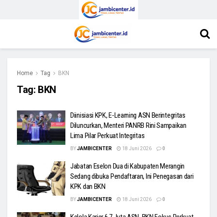
Home
Tag
BKN
Tag:
BKN
Diinisiasi KPK, E-Learning ASN Berintegritas
Diluncurkan, Menteri PANRB Rini Sampaikan
Lima Pilar Perkuat Integritas
BY
JAMBICENTER
18 Juni 2026
0
Jabatan Eselon Dua di Kabupaten Merangin
Sedang dibuka Pendaftaran, Ini Penegasan dari
KPK dan BKN
BY
JAMBICENTER
18 Juni 2026
0
Kelola Karier 6,7 Juta ASN, BKN Fokus Perkuat