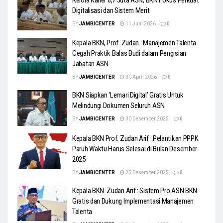
Digitalisasi dan Sistem Merit
BY
JAMBICENTER
11 Juni 2026
0
Kepala BKN, Prof. Zudan : Manajemen Talenta
Cegah Praktik Balas Budi dalam Pengisian
Jabatan ASN
BY
JAMBICENTER
30 April 2026
0
BKN Siapkan ‘Lemari Digital’ Gratis Untuk
Melindungi Dokumen Seluruh ASN
BY
JAMBICENTER
30 Desember 2025
0
Kepala BKN Prof. Zudan Arif : Pelantikan PPPK
Paruh Waktu Harus Selesai di Bulan Desember
2025
BY
JAMBICENTER
25 Desember 2025
0
Kepala BKN Zudan Arif : Sistem Pro ASN BKN
Gratis dan Dukung Implementasi Manajemen
Talenta