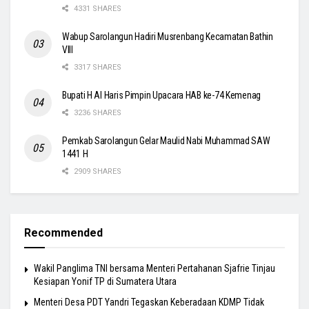
4331 SHARES
Wabup Sarolangun Hadiri Musrenbang Kecamatan Bathin
VIII
3317 SHARES
Bupati H Al Haris Pimpin Upacara HAB ke-74 Kemenag
3236 SHARES
Pemkab Sarolangun Gelar Maulid Nabi Muhammad SAW
1441 H
2909 SHARES
Recommended
Wakil Panglima TNI bersama Menteri Pertahanan Sjafrie Tinjau
Kesiapan Yonif TP di Sumatera Utara
Menteri Desa PDT Yandri Tegaskan Keberadaan KDMP Tidak