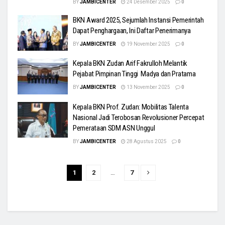
BY
JAMBICENTER
24 Desember 2025
0
BKN Award 2025, Sejumlah Instansi Pemerintah
Dapat Penghargaan, Ini Daftar Penerimanya
BY
JAMBICENTER
19 November 2025
0
Kepala BKN Zudan Arif Fakrulloh Melantik
Pejabat Pimpinan Tinggi Madya dan Pratama
BY
JAMBICENTER
13 November 2025
0
Kepala BKN Prof. Zudan: Mobilitas Talenta
Nasional Jadi Terobosan Revolusioner Percepat
Pemerataan SDM ASN Unggul
BY
JAMBICENTER
28 Agustus 2025
0
1
2
…
7