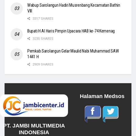
Wabup Sarolangun Hadiri Musrenbang Kecamatan Bathin
VIII
3317 SHARES
Bupati H Al Haris Pimpin Upacara HAB ke-74 Kemenag
3235 SHARES
Pemkab Sarolangun Gelar Maulid Nabi Muhammad SAW
1441 H
2909 SHARES
Halaman Medsos
PT. JAMBI MULTIMEDIA
INDONESIA