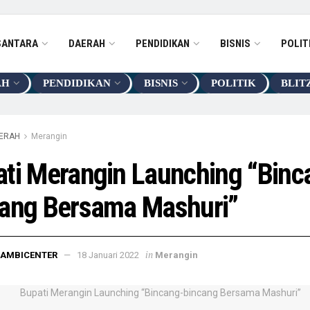
SANTARA
DAERAH
PENDIDIKAN
BISNIS
POLIT
AH
PENDIDIKAN
BISNIS
POLITIK
BLIT
ERAH
Merangin
ti Merangin Launching “Binc
cang Bersama Mashuri”
in
JAMBICENTER
18 Januari 2022
Merangin