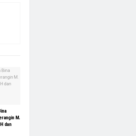
Bina
erangin M.
BH dan