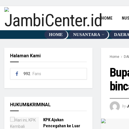
HOME
NU
HOME
NUSANTARA
DAER
Halaman Kami
Home
DA
Bupa
992
Fans
bin
HUKUM&KRIMINAL
by
KPK Ajukan
Pencegahan ke Luar