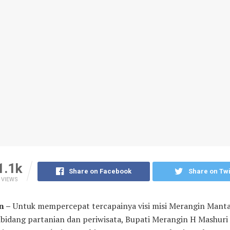
1.1k
Share on Facebook
Share on Twi
VIEWS
n –
Untuk mempercepat tercapainya visi misi Merangin Mant
ibidang partanian dan periwisata, Bupati Merangin H Mashuri