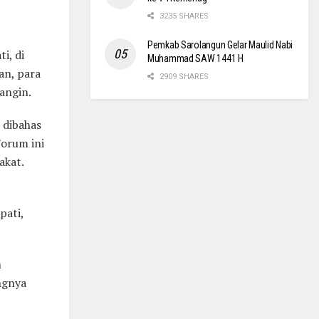
3235 SHARES
Pemkab Sarolangun Gelar Maulid Nabi
i, di
Muhammad SAW 1441 H
an, para
2909 SHARES
angin.
 dibahas
Forum ini
akat.
pati,
n
ngnya