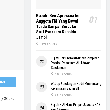
Kapolri Beri Apresiasi ke
Anggota TNI Yang Kawal
Tandu Sampai Berputar
Saat Evakuasi Kapolda
Jambi
7596 SHARES
Bupati Cek Endra Kukuhkan Pimpinan
Pondok Pesantren Al-Hidayah
Sarolangun
4331 SHARES
tter
Wabup Sarolangun Hadiri Musrenbang
Kecamatan Bathin VIII
3317 SHARES
ap 2023,
Bupati H Al Haris Pimpin Upacara HAB
ke-74 Kemenag