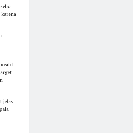
azebo
k karena
n
ositif
target
un
 jelas
pala