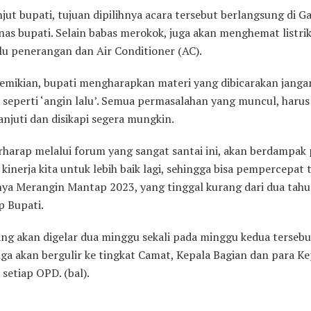
njut bupati, tujuan dipilihnya acara tersebut berlangsung di G
nas bupati. Selain babas merokok, juga akan menghemat listri
rlu penerangan dan Air Conditioner (AC).
mikian, bupati mengharapkan materi yang dibicarakan janga
 seperti ‘angin lalu’. Semua permasalahan yang muncul, harus
anjuti dan disikapi segera mungkin.
rharap melalui forum yang sangat santai ini, akan berdampak p
kinerja kita untuk lebih baik lagi, sehingga bisa pempercepat 
nya Merangin Mantap 2023, yang tinggal kurang dari dua tah
ap Bupati.
ng akan digelar dua minggu sekali pada minggu kedua tersebut
uga akan bergulir ke tingkat Camat, Kepala Bagian dan para Ke
 setiap OPD. (bal).