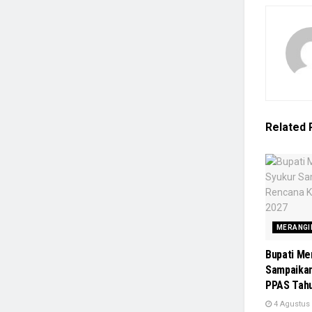
Related
MERANGI
Bupati Me
Sampaika
PPAS Tah
4 Agustus