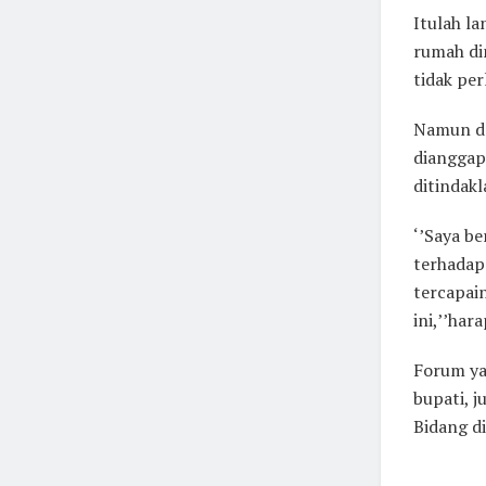
Itulah la
rumah di
tidak pe
Namun de
dianggap
ditindakl
‘’Saya be
terhadap 
tercapai
ini,’’har
Forum ya
bupati, j
Bidang di