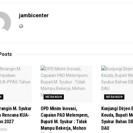
jambicenter
Posts
N
MERANGIN
MERANGIN
rangin M. Syukur
OPD Minim Inovasi,
Kunjungi Dirjen 
n Rencana KUA-
Capaian PAD Melempem,
Keuda, Bupati M
un 2027
Bupati M. Syukur : Tidak
Syukur Bahas D
Mampu Bekerja, Mohon
DAU
 2026