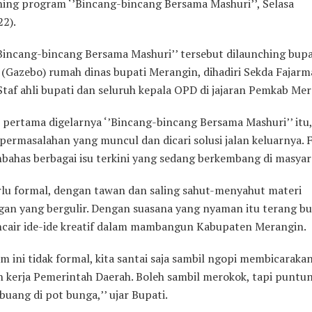
ing program ‘’Bincang-bincang Bersama Mashuri’’, Selasa
22).
Bincang-bincang Bersama Mashuri’’ tersebut dilaunching bupat
(Gazebo) rumah dinas bupati Merangin, dihadiri Sekda Fajarm
Staf ahli bupati dan seluruh kepala OPD di jajaran Pemkab Mer
 pertama digelarnya ‘’Bincang-bincang Bersama Mashuri’’ itu,
permasalahan yang muncul dan dicari solusi jalan keluarnya. 
bahas berbagai isu terkini yang sedang berkembang di masyar
rlu formal, dengan tawan dan saling sahut-menyahut materi
gan yang bergulir. Dengan suasana yang nyaman itu terang bu
cair ide-ide kreatif dalam mambangun Kabupaten Merangin.
um ini tidak formal, kita santai saja sambil ngopi membicaraka
n kerja Pemerintah Daerah. Boleh sambil merokok, tapi puntu
buang di pot bunga,’’ ujar Bupati.