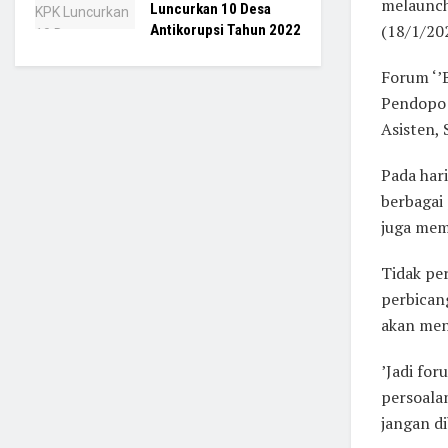
melaunch
Luncurkan 10 Desa
(18/1/20
Antikorupsi Tahun 2022
Forum ‘’
Pendopo 
Asisten, 
Pada hari
berbagai 
juga mem
Tidak pe
perbican
akan men
’Jadi for
persoala
jangan di