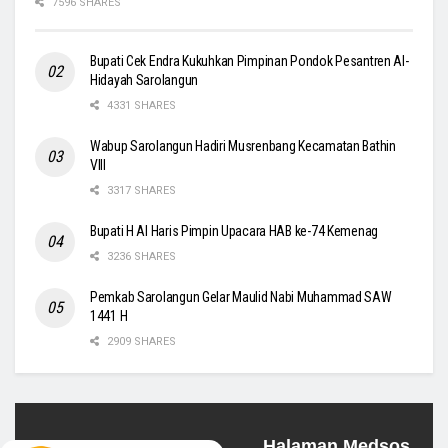
7596 SHARES
Bupati Cek Endra Kukuhkan Pimpinan Pondok Pesantren Al-
Hidayah Sarolangun
4331 SHARES
Wabup Sarolangun Hadiri Musrenbang Kecamatan Bathin
VIII
3317 SHARES
Bupati H Al Haris Pimpin Upacara HAB ke-74 Kemenag
3236 SHARES
Pemkab Sarolangun Gelar Maulid Nabi Muhammad SAW
1441 H
2909 SHARES
Halaman Medsos