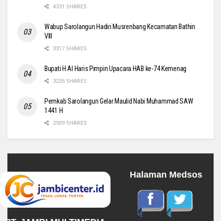
4331 SHARES
Wabup Sarolangun Hadiri Musrenbang Kecamatan Bathin
VIII
3317 SHARES
Bupati H Al Haris Pimpin Upacara HAB ke-74 Kemenag
3235 SHARES
Pemkab Sarolangun Gelar Maulid Nabi Muhammad SAW
1441 H
2909 SHARES
Halaman Medsos