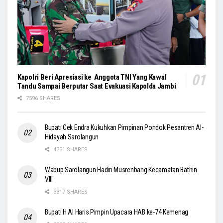
Kapolri Beri Apresiasi ke Anggota TNI Yang Kawal
Tandu Sampai Berputar Saat Evakuasi Kapolda Jambi
7596 SHARES
Bupati Cek Endra Kukuhkan Pimpinan Pondok Pesantren Al-
Hidayah Sarolangun
4331 SHARES
Wabup Sarolangun Hadiri Musrenbang Kecamatan Bathin
VIII
3317 SHARES
Bupati H Al Haris Pimpin Upacara HAB ke-74 Kemenag