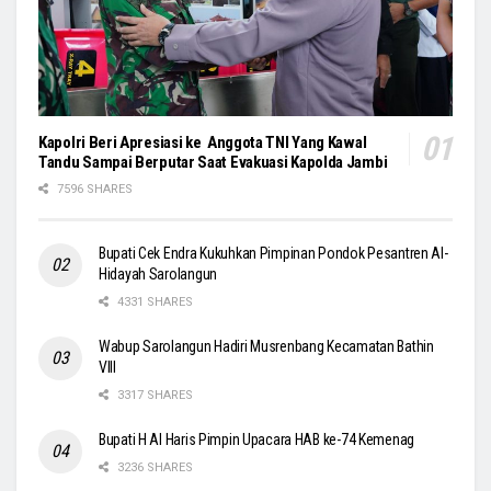
Kapolri Beri Apresiasi ke Anggota TNI Yang Kawal
Tandu Sampai Berputar Saat Evakuasi Kapolda Jambi
7596 SHARES
Bupati Cek Endra Kukuhkan Pimpinan Pondok Pesantren Al-
Hidayah Sarolangun
4331 SHARES
Wabup Sarolangun Hadiri Musrenbang Kecamatan Bathin
VIII
3317 SHARES
Bupati H Al Haris Pimpin Upacara HAB ke-74 Kemenag
3236 SHARES