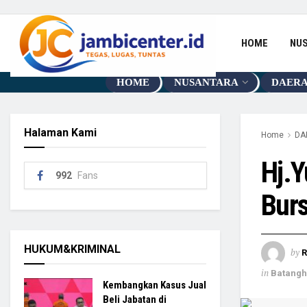
HOME
NU
HOME
NUSANTARA
DAER
Halaman Kami
Home
DA
Hj.Y
992
Fans
Burs
HUKUM&KRIMINAL
by
R
in
Batangh
Kembangkan Kasus Jual
Beli Jabatan di