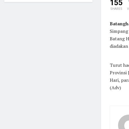
155
SHARES
V
Batangha
Simpang
Batang H
diadakan
Turut ha
Provinsi
Hari, pa
(Adv)