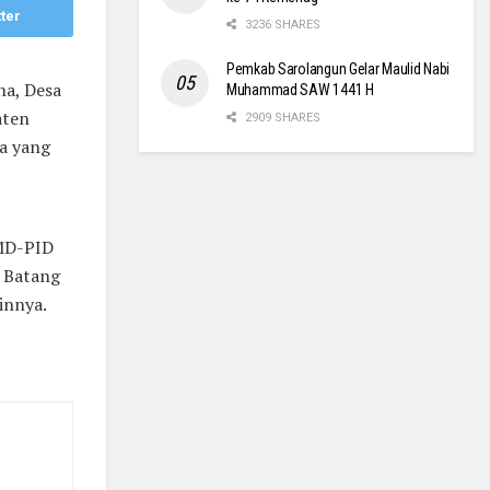
ter
3236 SHARES
Pemkab Sarolangun Gelar Maulid Nabi
na, Desa
Muhammad SAW 1441 H
aten
2909 SHARES
sa yang
3MD-PID
 Batang
innya.