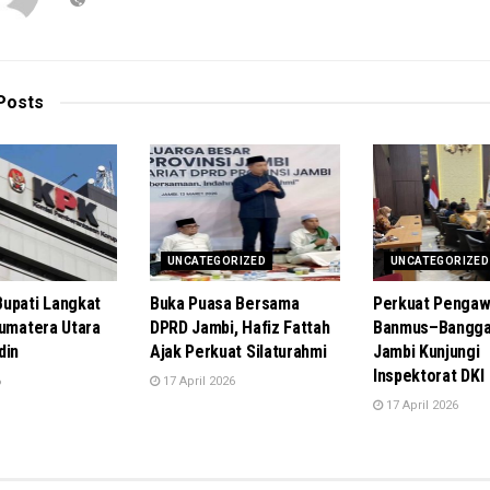
Posts
UNCATEGORIZED
UNCATEGORIZED
upati Langkat
Buka Puasa Bersama
Perkuat Pengaw
Sumatera Utara
DPRD Jambi, Hafiz Fattah
Banmus–Bangga
din
Ajak Perkuat Silaturahmi
Jambi Kunjungi
Inspektorat DKI
6
17 April 2026
17 April 2026