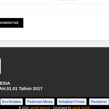
NESIA
H.01.01 Tahun 2017
Box Redaksi
Pedoman Media
Kebijakan Privasi
Disclaimer
© 2020
JambiCenter.id
– Developed By
Jambi Center
.