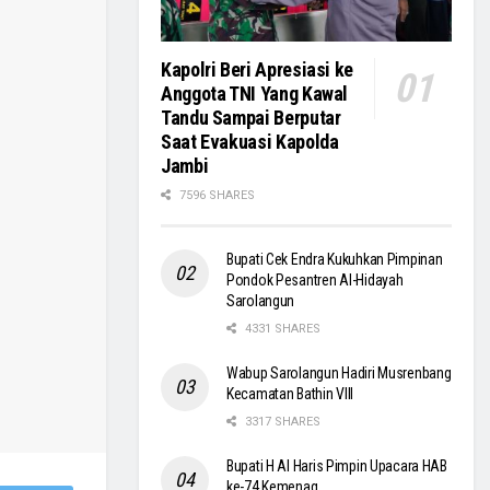
Kapolri Beri Apresiasi ke
Anggota TNI Yang Kawal
Tandu Sampai Berputar
Saat Evakuasi Kapolda
Jambi
7596 SHARES
Bupati Cek Endra Kukuhkan Pimpinan
Pondok Pesantren Al-Hidayah
Sarolangun
4331 SHARES
Wabup Sarolangun Hadiri Musrenbang
Kecamatan Bathin VIII
3317 SHARES
Bupati H Al Haris Pimpin Upacara HAB
ke-74 Kemenag