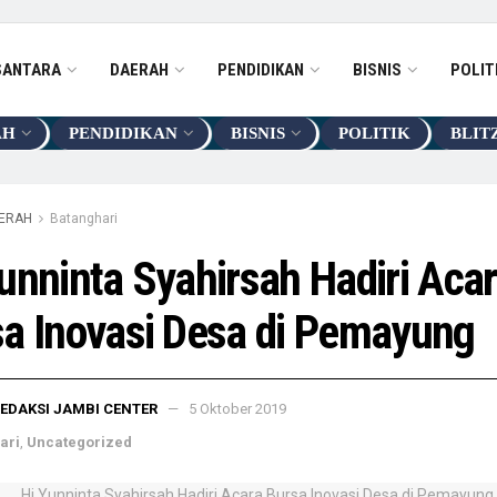
SANTARA
DAERAH
PENDIDIKAN
BISNIS
POLIT
AH
PENDIDIKAN
BISNIS
POLITIK
BLIT
ERAH
Batanghari
unninta Syahirsah Hadiri Aca
a Inovasi Desa di Pemayung
EDAKSI JAMBI CENTER
5 Oktober 2019
ari
,
Uncategorized