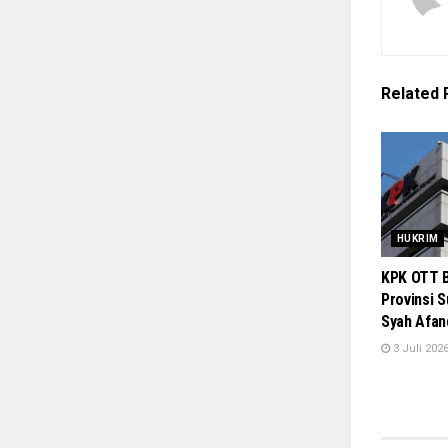
Related
HUKRIM
KPK OTT B
Provinsi 
Syah Afan
3 Juli 202