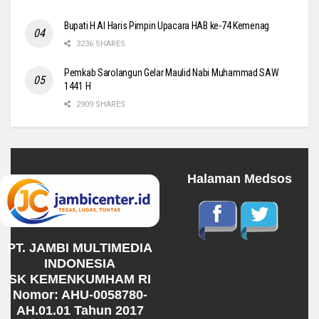
Bupati H Al Haris Pimpin Upacara HAB ke-74 Kemenag
3236 SHARES
Pemkab Sarolangun Gelar Maulid Nabi Muhammad SAW
1441 H
2909 SHARES
Halaman Medsos
PT. JAMBI MULTIMEDIA
INDONESIA
SK KEMENKUMHAM RI
Nomor: AHU-0058780-
AH.01.01 Tahun 2017