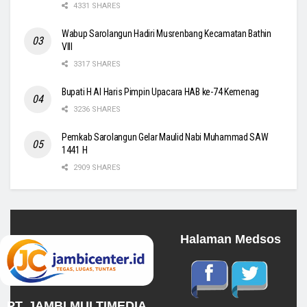
4331 SHARES
Wabup Sarolangun Hadiri Musrenbang Kecamatan Bathin
VIII
3317 SHARES
Bupati H Al Haris Pimpin Upacara HAB ke-74 Kemenag
3236 SHARES
Pemkab Sarolangun Gelar Maulid Nabi Muhammad SAW
1441 H
2909 SHARES
Halaman Medsos
PT. JAMBI MULTIMEDIA