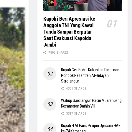
Kapolri Beri Apresiasi ke
Anggota TNI Yang Kawal
Tandu Sampai Berputar
Saat Evakuasi Kapolda
Jambi
7596 SHARES
Bupati Cek Endra Kukuhkan Pimpinan
Pondok Pesantren Al-Hidayah
Sarolangun
4331 SHARES
Wabup Sarolangun Hadiri Musrenbang
Kecamatan Bathin VIII
3317 SHARES
Bupati H Al Haris Pimpin Upacara HAB
ke-74 Kemenag