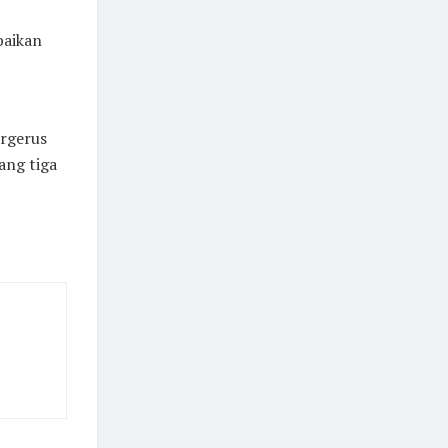
baikan
ergerus
ang tiga