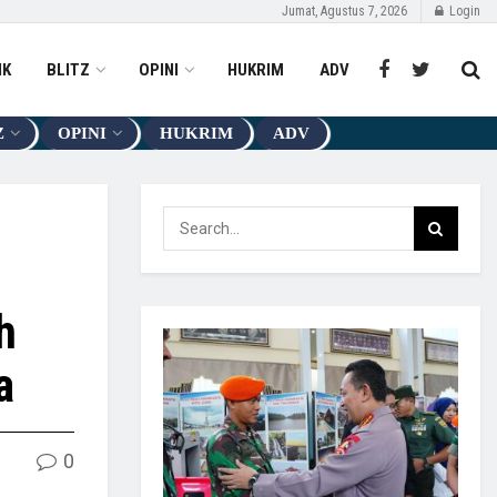
Jumat, Agustus 7, 2026
Login
IK
BLITZ
OPINI
HUKRIM
ADV
Z
OPINI
HUKRIM
ADV
h
ga
0