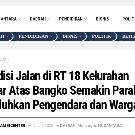
SANTARA
DAERAH
PENDIDIKAN
BISNIS
POLIT
AH
PENDIDIKAN
BISNIS
POLITIK
BLIT
ERAH
isi Jalan di RT 18 Kelurahan
ar Atas Bangko Semakin Para
eluhkan Pengendara dan War
in
JAMBICENTER
2 Juni 2023
DAERAH
,
Merangin
,
NUSANTARA