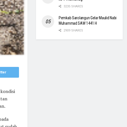
3235 SHARES
Pemkab Sarolangun Gelar Maulid Nabi
Muhammad SAW 1441 H
2909 SHARES
tter
kondisi
atan
an.
pada
but sudah