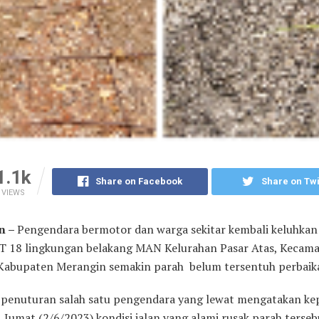
1.1k
Share on Facebook
Share on Twi
VIEWS
n –
Pengendara bermotor dan warga sekitar kembali keluhkan 
 RT 18 lingkungan belakang MAN Kelurahan Pasar Atas, Kecam
Kabupaten Merangin semakin parah belum tersentuh perbaik
penuturan salah satu pengendara yang lewat mengatakan ke
, Jumat (2/6/2023) kondisi jalan yang alami rusak parah terse