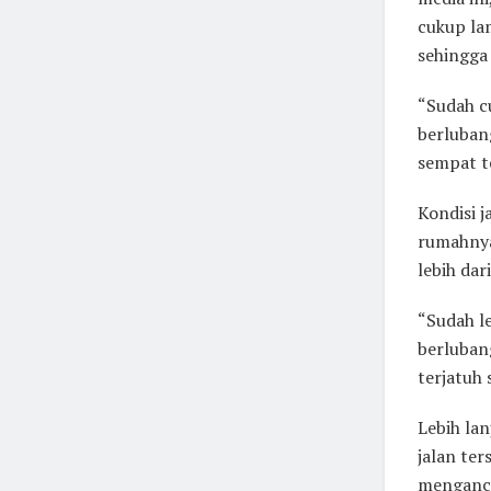
cukup la
sehingga
“Sudah cu
berluban
sempat t
Kondisi j
rumahnya
lebih dar
“Sudah le
berluban
terjatuh 
Lebih la
jalan te
menganca