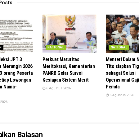
Posts
N
NATIONAL
NATIONAL
leksi JPT 3
Perkuat Maturitas
Menteri Dalam 
a Merangin 2026
Meritokrasi, Kementerian
Tito siapkan Ti
3 orang Peserta
PANRB Gelar Survei
sebagai Solusi
etiap Lowongan
Kesiapan Sistem Merit
Operasional Gaj
ni Nama-
Pemda
6 Agustus 2026
6 Agustus 2026
 2026
alkan Balasan