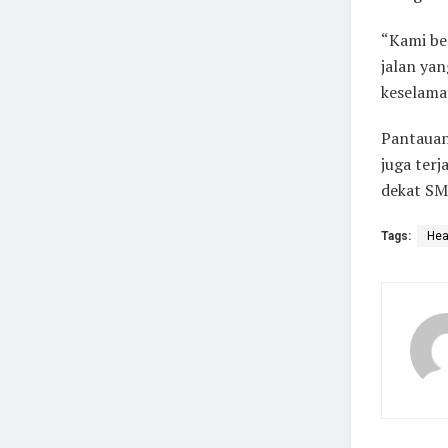
“Kami be
jalan ya
keselama
Pantauan
juga terj
dekat SM
Tags:
Hea