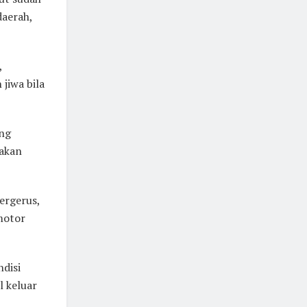
daerah,
,
jiwa bila
ang
takan
tergerus,
motor
disi
l keluar