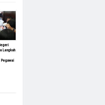
Negeri
ga Langkah
i Pegawai