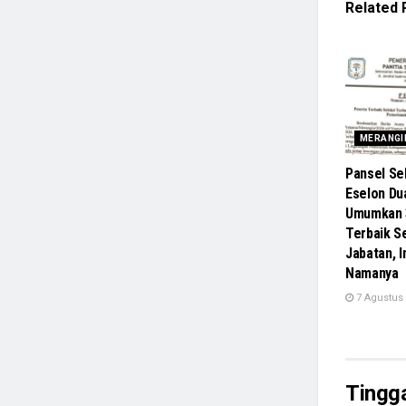
Related
MERANGI
Pansel Se
Eselon Du
Umumkan 
Terbaik S
Jabatan, I
Namanya
7 Agustus
Tingg