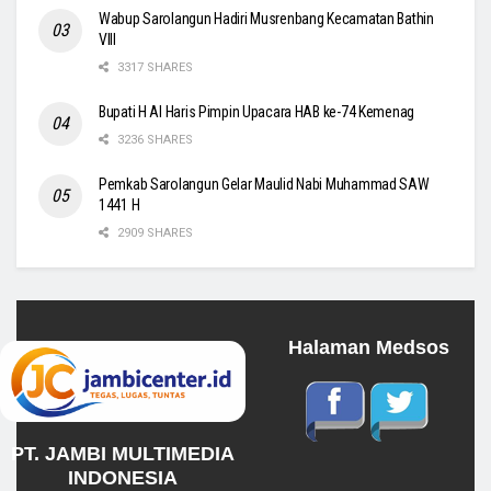
Wabup Sarolangun Hadiri Musrenbang Kecamatan Bathin
VIII
3317 SHARES
Bupati H Al Haris Pimpin Upacara HAB ke-74 Kemenag
3236 SHARES
Pemkab Sarolangun Gelar Maulid Nabi Muhammad SAW
1441 H
2909 SHARES
Halaman Medsos
PT. JAMBI MULTIMEDIA
INDONESIA