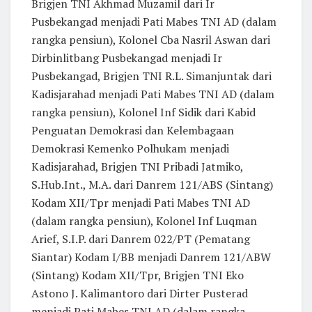
Brigjen TNI Akhmad Muzamil dari Ir
Pusbekangad menjadi Pati Mabes TNI AD (dalam
rangka pensiun), Kolonel Cba Nasril Aswan dari
Dirbinlitbang Pusbekangad menjadi Ir
Pusbekangad, Brigjen TNI R.L. Simanjuntak dari
Kadisjarahad menjadi Pati Mabes TNI AD (dalam
rangka pensiun), Kolonel Inf Sidik dari Kabid
Penguatan Demokrasi dan Kelembagaan
Demokrasi Kemenko Polhukam menjadi
Kadisjarahad, Brigjen TNI Pribadi Jatmiko,
S.Hub.Int., M.A. dari Danrem 121/ABS (Sintang)
Kodam XII/Tpr menjadi Pati Mabes TNI AD
(dalam rangka pensiun), Kolonel Inf Luqman
Arief, S.I.P. dari Danrem 022/PT (Pematang
Siantar) Kodam I/BB menjadi Danrem 121/ABW
(Sintang) Kodam XII/Tpr, Brigjen TNI Eko
Astono J. Kalimantoro dari Dirter Pusterad
menjadi Pati Mabes TNI AD (dalam rangka