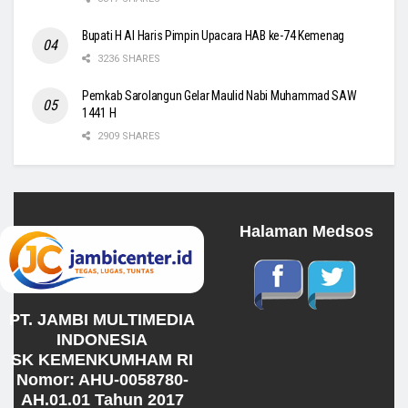
Bupati H Al Haris Pimpin Upacara HAB ke-74 Kemenag
3236 SHARES
Pemkab Sarolangun Gelar Maulid Nabi Muhammad SAW
1441 H
2909 SHARES
Halaman Medsos
PT. JAMBI MULTIMEDIA
INDONESIA
SK KEMENKUMHAM RI
Nomor: AHU-0058780-
AH.01.01 Tahun 2017