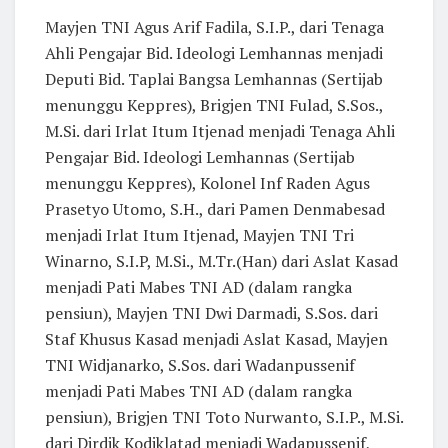
Mayjen TNI Agus Arif Fadila, S.I.P., dari Tenaga
Ahli Pengajar Bid. Ideologi Lemhannas menjadi
Deputi Bid. Taplai Bangsa Lemhannas (Sertijab
menunggu Keppres), Brigjen TNI Fulad, S.Sos.,
M.Si. dari Irlat Itum Itjenad menjadi Tenaga Ahli
Pengajar Bid. Ideologi Lemhannas (Sertijab
menunggu Keppres), Kolonel Inf Raden Agus
Prasetyo Utomo, S.H., dari Pamen Denmabesad
menjadi Irlat Itum Itjenad, Mayjen TNI Tri
Winarno, S.I.P, M.Si., M.Tr.(Han) dari Aslat Kasad
menjadi Pati Mabes TNI AD (dalam rangka
pensiun), Mayjen TNI Dwi Darmadi, S.Sos. dari
Staf Khusus Kasad menjadi Aslat Kasad, Mayjen
TNI Widjanarko, S.Sos. dari Wadanpussenif
menjadi Pati Mabes TNI AD (dalam rangka
pensiun), Brigjen TNI Toto Nurwanto, S.I.P., M.Si.
dari Dirdik Kodiklatad menjadi Wadapussenif,