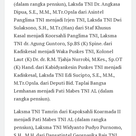
(dalam rangka pensiun), Laksda TNI Dr. Angkasa
Dipua, S.E., M.M., M.Tr.Opsla dari Asintel
Panglima TNI menjadi Irjen TNI, Laksda TNI Dwi
Sulaksono, S.H., M.Tr.(Han) dari Staf Khusus
Kasal menjadi Koorsahli Panglima TNI, Laksma
TNI dr. Agung Guntoro, Sp.BS (K) Spine. dari
Kadiskesal menjadi Waka Puskes TNI, Kolonel
Laut (K) Dr. dr. R.M. Tjahja Nurrobi, M.Kes., Sp.OT
(K) Hand. dari Kabidyankesin Puskes TNI menjadi
Kadiskesal, Laksda TNI Edi Sucipto, S.E., M.M.,
M.Tr.Opsla. dari Deputi Bid. Taplai Bangsa
Lemhanas menjadi Pati Mabes TNI AL (dalam
rangka pensiun).
Laksma TNI Tamrin dari Kapoksahli Koarmada II
menjadi Pati Mabes TNI AL (dalam rangka
pensiun), Laksma TNI Widyanto Pudyo Purnomo,
S.H., M.H. dari Dansatintel Geospasika Bais TNI