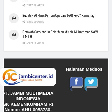
3317 SHARES
Bupati H Al Haris Pimpin Upacara HAB ke-74 Kemenag
3235 SHARES
Pemkab Sarolangun Gelar Maulid Nabi Muhammad SAW
1441 H
2909 SHARES
Halaman Medsos
PT. JAMBI MULTIMEDIA
INDONESIA
SK KEMENKUMHAM RI
Nomor: AHU-0058780-