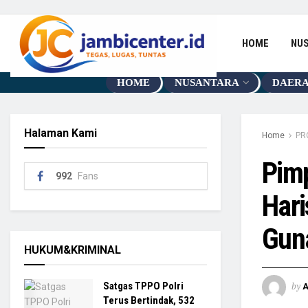
HOME
NU
HOME
NUSANTARA
DAER
Halaman Kami
Home
PR
Pimp
992
Fans
Hari
Guna
HUKUM&KRIMINAL
by
Satgas TPPO Polri
Terus Bertindak, 532