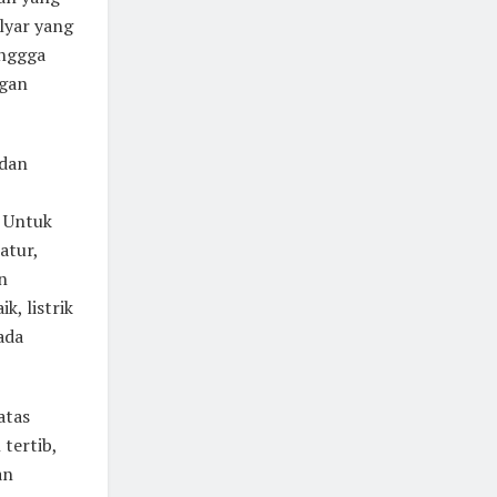
lyar yang
inggga
ngan
 dan
 Untuk
atur,
n
, listrik
ada
atas
tertib,
an