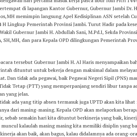
engawali hari pertama masuk kerja pasca libur Idul Fitri 144
bertempat di lapangan Kantor Gubernur, Gubernur Jambi Dr. H
.Sos,MH memimpin langsung Apel Kedisiplinan ASN setelah Cut
44 H Lingkup Pemerintah Provinsi Jambi. Turut Hadir pada ke
Wakil Gubernur Jambi H. Abdullah Sani, M.Pd.I, Sekda Provins
, SH,MH, dan para Kepala OPD dilingkungan Pemerintah Prov
acara tersebut Gubernur Jambi H. Al Haris menyampaikan ba
rintah dituntut untuk bekerja dengan maksimal dalam melaya
at. Dan tidak ada pegawai, baik Pegawai Negeri Sipil (PNS) m
Tidak Tetap (PTT) yang memperpanjang sendiri libur tanpa a
n yang jelas.
 tidak ada yang titip absen termasuk juga UPTD akan kita lihat
nnya dari masing-masing. Kepala OPD akan melaporkan berap
r, sebab semakin hari kita dituntut berkinerja yang baik, kiner
 muncul kalaulah masing masing kita memiliki disiplin yang bai
kinerja akan baik, akan bagus, kalau didalamnya ada orang-o