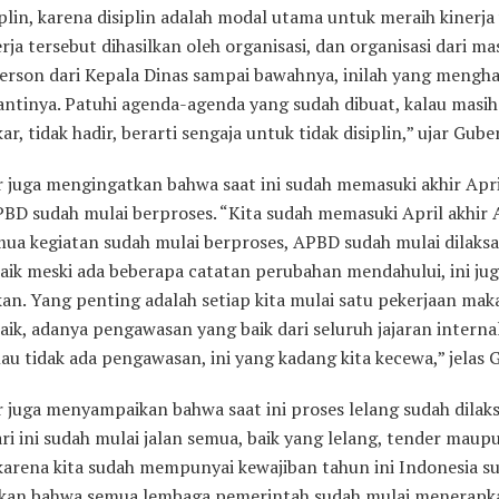
iplin, karena disiplin adalah modal utama untuk meraih kinerja
erja tersebut dihasilkan oleh organisasi, dan organisasi dari ma
erson dari Kepala Dinas sampai bawahnya, inilah yang mengha
antinya. Patuhi agenda-agenda yang sudah dibuat, kalau masih
ar, tidak hadir, berarti sengaja untuk tidak disiplin,” ujar Gube
 juga mengingatkan bahwa saat ini sudah memasuki akhir Apr
BD sudah mulai berproses. “Kita sudah memasuki April akhir 
mua kegiatan sudah mulai berproses, APBD sudah mulai dilaks
aik meski ada beberapa catatan perubahan mendahului, ini jug
kan. Yang penting adalah setiap kita mulai satu pekerjaan mak
ik, adanya pengawasan yang baik dari seluruh jajaran internal
au tidak ada pengawasan, ini yang kadang kita kecewa,” jelas 
 juga menyampaikan bahwa saat ini proses lelang sudah dilak
ri ini sudah mulai jalan semua, baik yang lelang, tender maup
 karena kita sudah mempunyai kewajiban tahun ini Indonesia s
an bahwa semua lembaga pemerintah sudah mulai menerapk