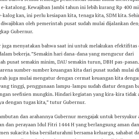
e-katalong. Kewajiban Jambi tahun ini lebih kurang Rp 400 mi
e-kalog kan, ini perlu kesiapan kita, tenaga kita, SDM kita. Seh
 diwajibkan oleh pemerintah pusat sudah mulai dijalankan de
ngkap Gubernur.
 juga menyatakan bahwa saat ini untuk melakukan efektifitas
 dalam bekerja. ”Semakin hari dana-dana yang mengucur dari
ah pusat semakin minim, DAU semakin turun, DBH pas-pasan.
 karena sumber-sumber keuangan kita dari pusat sudah mulai di
rah juga mulai mengatur dengan cermat keuangan kita denga
 yang tinggi, penggunaan lampu-lampu sudah diatur dengan baik
ngan seefisien mungkin. Hindari kegiatan yang kira-kira tidak 
ya dengan tugas kita,” tutur Gubernur.
sambutan dan arahannya Gubernur mengajak untuk bersyukur 
an dan perayaan Idul Fitri 1444 H yang berlangsung aman dan 
men sukacita bisa bersilaturahmi bersama keluarga, sahabat d