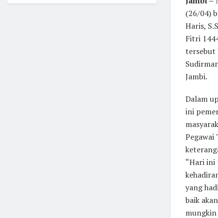
Jambi –
M
(26/04) 
Haris, S
Fitri 14
tersebut 
Sudirman
Jambi.
Dalam up
ini peme
masyarak
Pegawai 
keteranga
“Hari ini
kehadira
yang hadi
baik akan
mungkin 