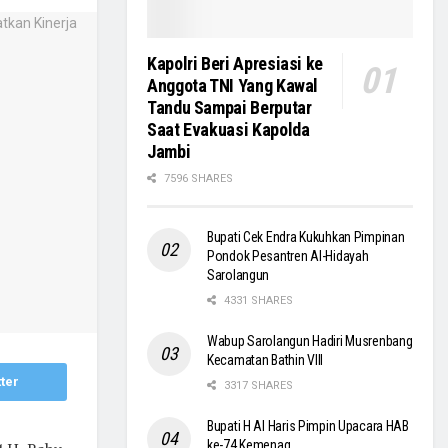
Kapolri Beri Apresiasi ke
Anggota TNI Yang Kawal
Tandu Sampai Berputar
Saat Evakuasi Kapolda
Jambi
7596 SHARES
Bupati Cek Endra Kukuhkan Pimpinan
Pondok Pesantren Al-Hidayah
Sarolangun
4331 SHARES
Wabup Sarolangun Hadiri Musrenbang
Kecamatan Bathin VIII
ter
3317 SHARES
Bupati H Al Haris Pimpin Upacara HAB
ke-74 Kemenag