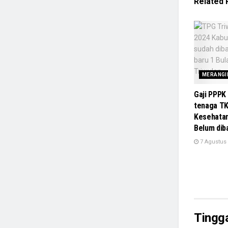
Related
MERANGI
Gaji PPPK
tenaga TK
Kesehata
Belum dib
7 Agustus
Tingg