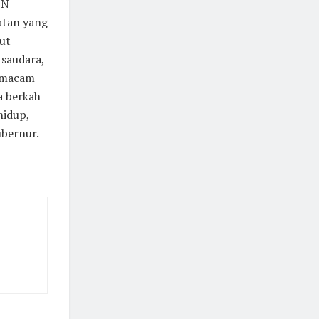
SN
atan yang
ut
 saudara,
semacam
a berkah
hidup,
bernur.