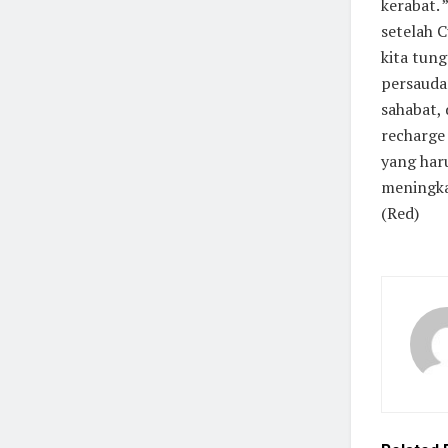
kerabat.
setelah 
kita tun
persauda
sahabat,
recharge
yang har
meningka
(Red)