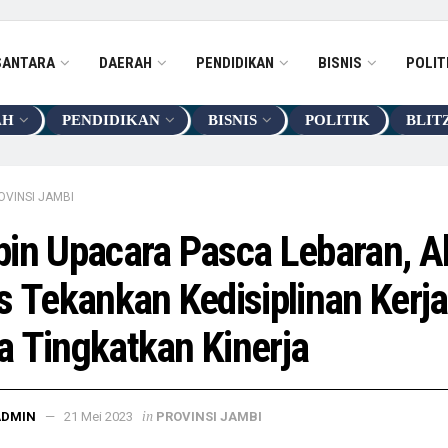
SANTARA
DAERAH
PENDIDIKAN
BISNIS
POLIT
AH
PENDIDIKAN
BISNIS
POLITIK
BLIT
OVINSI JAMBI
in Upacara Pasca Lebaran, A
s Tekankan Kedisiplinan Kerja
 Tingkatkan Kinerja
in
ADMIN
21 Mei 2023
PROVINSI JAMBI