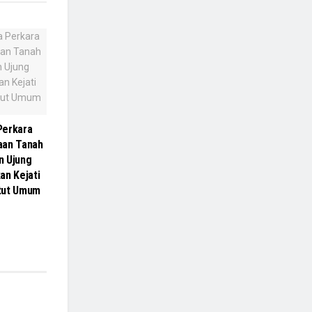
Perkara
aan Tanah
n Ujung
an Kejati
tut Umum