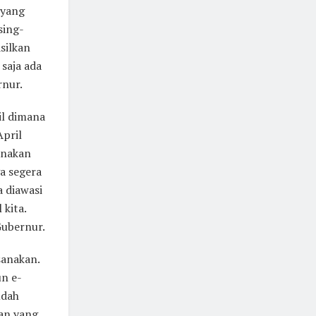
 yang
sing-
silkan
 saja ada
rnur.
il dimana
April
anakan
a segera
a diawasi
 kita.
Gubernur.
sanakan.
un e-
udah
an yang