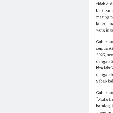
tidak dis
baik. Kin
masing p
kinerja n
yang ingk
Gubernur
semua AP
2023, se
dengan b
kita laku
dengan ba
Sebab kal
Gubernur
“Mulai ha
katalog,
menerapk