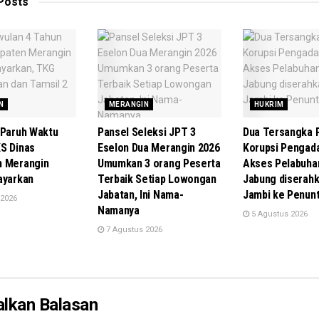
Posts
N
MERANGIN
HUKRIM
 Paruh Waktu
Pansel Seleksi JPT 3
Dua Tersangka 
S Dinas
Eselon Dua Merangin 2026
Korupsi Pengad
n Merangin
Umumkan 3 orang Peserta
Akses Pelabuha
ayarkan
Terbaik Setiap Lowongan
Jabung diserahk
Jabatan, Ini Nama-
Jambi ke Penun
 2026
Namanya
5 Agustus 2026
7 Agustus 2026
alkan Balasan