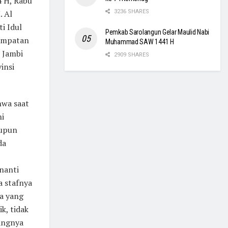
4 H, Rabu
. Al
3236 SHARES
i Idul
Pemkab Sarolangun Gelar Maulid Nabi
sempatan
Muhammad SAW 1441 H
i Jambi
2909 SHARES
insi
hwa saat
ni
aupun
da
 nanti
a stafnya
ja yang
k, tidak
rangnya