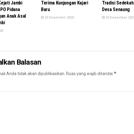
ejati Jambi
Terima Kunjungan Kajari
Tradisi Sedekah 
PO Pidana
Baru
Desa Senaung
gan Anak Asal
23 Desember 2025
23 Desember 202
mbi
026
alkan Balasan
*
il Anda tidak akan dipublikasikan.
Ruas yang wajib ditandai