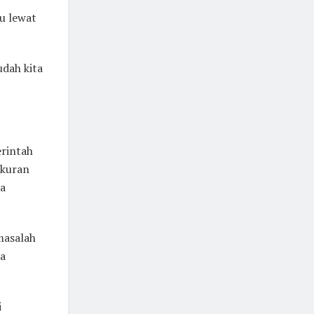
u lewat
udah kita
erintah
Ukuran
ya
masalah
da
i