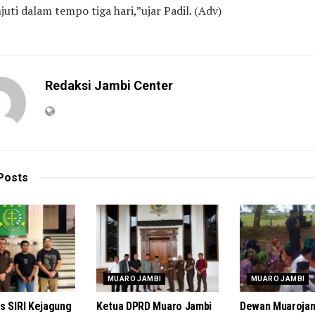
juti dalam tempo tiga hari,”ujar Padil. (Adv)
Redaksi Jambi Center
Posts
MUARO JAMBI
MUARO JAMBI
s SIRI Kejagung
Ketua DPRD Muaro Jambi
Dewan Muarojam