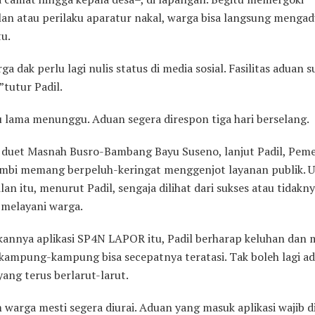
lan atau perilaku aparatur nakal, warga bisa langsung mengad
tu.
rga dak perlu lagi nulis status di media sosial. Fasilitas aduan s
”tutur Padil.
u lama menunggu. Aduan segera direspon tiga hari berselang.
 duet Masnah Busro-Bambang Bayu Suseno, lanjut Padil, Pem
mbi memang berpeluh-keringat menggenjot layanan publik. 
lan itu, menurut Padil, sengaja dilihat dari sukses atau tidakn
 melayani warga.
kannya aplikasi SP4N LAPOR itu, Padil berharap keluhan dan 
 kampung-kampung bisa secepatnya teratasi. Tak boleh lagi a
ang terus berlarut-larut.
warga mesti segera diurai. Aduan yang masuk aplikasi wajib d