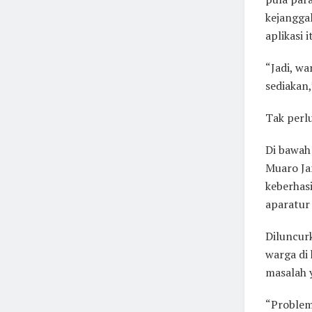
kejangga
aplikasi i
“Jadi, wa
sediakan,
Tak perl
Di bawah
Muaro Ja
keberhasi
aparatur
Diluncur
warga di
masalah y
“Problem 