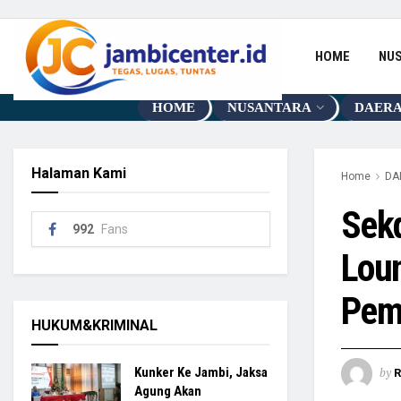
HOME
NU
HOME
NUSANTARA
DAER
Halaman Kami
Home
DA
Sekd
992
Fans
Lou
Pem
HUKUM&KRIMINAL
by
Kunker Ke Jambi, Jaksa
R
Agung Akan