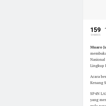
159
SHARES
Muaro J
membuka 
Nasional
Lingkup 
Acara be
Kenang Se
SP4N LAP
yang mer
pula par