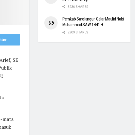
3236 SHARES
Pemkab Sarolangun Gelar Maulid Nabi
Muhammad SAW 1441 H
2909 SHARES
tter
rief, SE
ublik
R)
to
a-mata
masuk