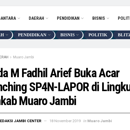
SANTARA
DAERAH
PENDIDIKAN
BISNIS
POLIT
AH
PENDIDIKAN
BISNIS
POLITIK
BLIT
ERAH
Muaro Jambi
a M Fadhil Arief Buka Acar
nching SP4N-LAPOR di Lingk
kab Muaro Jambi
in
EDAKSI JAMBI CENTER
18 November 2019
Muaro Jambi