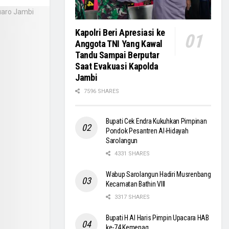
Kapolri Beri Apresiasi ke
Anggota TNI Yang Kawal
Tandu Sampai Berputar
Saat Evakuasi Kapolda
Jambi
7596 SHARES
Bupati Cek Endra Kukuhkan Pimpinan
Pondok Pesantren Al-Hidayah
Sarolangun
4331 SHARES
Wabup Sarolangun Hadiri Musrenbang
Kecamatan Bathin VIII
3317 SHARES
Bupati H Al Haris Pimpin Upacara HAB
ke-74 Kemenag