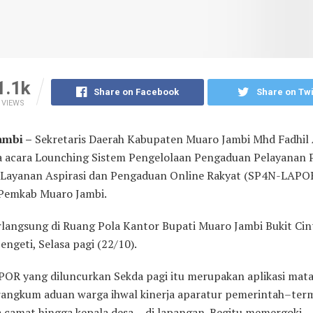
1.1k
Share on Facebook
Share on Twi
VIEWS
ambi –
Sekretaris Daerah Kabupaten Muaro Jambi Mhd Fadhil A
acara Lounching Sistem Pengelolaan Pengaduan Pelayanan P
 Layanan Aspirasi dan Pengaduan Online Rakyat (SP4N-LAPO
Pemkab Muaro Jambi.
rlangsung di Ruang Pola Kantor Bupati Muaro Jambi Bukit Cin
ngeti, Selasa pagi (22/10).
OR yang diluncurkan Sekda pagi itu merupakan aplikasi mat
angkum aduan warga ihwal kinerja aparatur pemerintah–ter
a camat hingga kepala desa–, di lapangan. Begitu memergoki