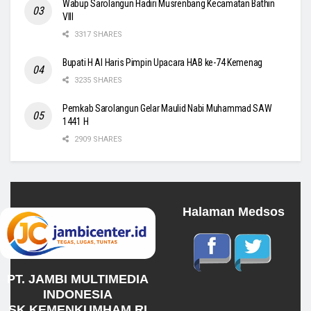
Wabup Sarolangun Hadiri Musrenbang Kecamatan Bathin
VIII
3317 SHARES
Bupati H Al Haris Pimpin Upacara HAB ke-74 Kemenag
3235 SHARES
Pemkab Sarolangun Gelar Maulid Nabi Muhammad SAW
1441 H
2909 SHARES
Halaman Medsos
PT. JAMBI MULTIMEDIA
INDONESIA
SK KEMENKUMHAM RI