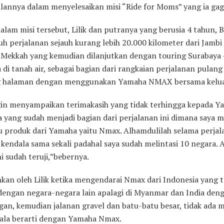
ilannya dalam menyelesaikan misi “Ride for Moms” yang ia gag
lam misi tersebut, Lilik dan putranya yang berusia 4 tahun, B
 perjalanan sejauh kurang lebih 20.000 kilometer dari Jamb
i Mekkah yang kemudian dilanjutkan dengan touring Surabaya 
 di tanah air, sebagai bagian dari rangkaian perjalanan pulang
 halaman dengan menggunakan Yamaha NMAX bersama kelua
gin menyampaikan terimakasih yang tidak terhingga kepada Y
a yang sudah menjadi bagian dari perjalanan ini dimana saya 
tu produk dari Yamaha yaitu Nmax. Alhamdulilah selama perja
 kendala sama sekali padahal saya sudah melintasi 10 negara. 
i sudah teruji,”bebernya.
kan oleh Lilik ketika mengendarai Nmax dari Indonesia yang 
dengan negara-negara lain apalagi di Myanmar dan India deng
an, kemudian jalanan gravel dan batu-batu besar, tidak ada 
ala berarti dengan Yamaha Nmax.