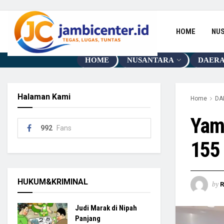
HOME
NU
HOME
NUSANTARA
DAER
Halaman Kami
Home
DA
Yam
992
Fans
155
HUKUM&KRIMINAL
by
R
Judi Marak di Nipah
Panjang