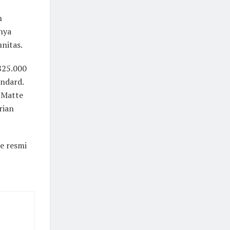
n
nya
nitas.
825.000
ndard.
, Matte
rian
e resmi