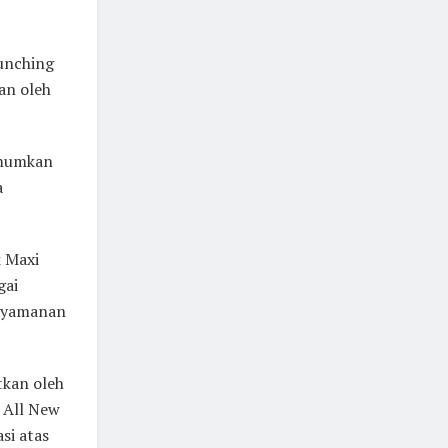
unching
an oleh
umumkan
a
k Maxi
gai
nyamanan
kan oleh
 All New
si atas