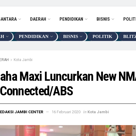
SANTARA
DAERAH
PENDIDIKAN
BISNIS
POLIT
AH
PENDIDIKAN
BISNIS
POLITIK
BLIT
ERAH
Kota Jambi
aha Maxi Luncurkan New N
 Connected/ABS
in
EDAKSI JAMBI CENTER
16 Februari 2020
Kota Jambi