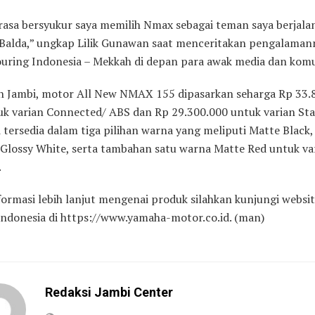
rasa bersyukur saya memilih Nmax sebagai teman saya berjala
Balda,” ungkap Lilik Gunawan saat menceritakan pengalaman
touring Indonesia – Mekkah di depan para awak media dan komu
ah Jambi, motor All New NMAX 155 dipasarkan seharga Rp 33.
k varian Connected/ ABS dan Rp 29.300.000 untuk varian Sta
 tersedia dalam tiga pilihan warna yang meliputi Matte Black
 Glossy White, serta tambahan satu warna Matte Red untuk va
.
formasi lebih lanjut mengenai produk silahkan kunjungi websit
ndonesia di https://www.yamaha-motor.co.id. (man)
Redaksi Jambi Center