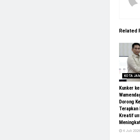
Related
KOTA JA
Kunker ke
Wamendag
Dorong Ke
Terapkan
Kreatif un
Meningka
4 Juli 202