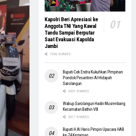
Kapolri Beri Apresiasi ke
Anggota TNI Yang Kawal
Tandu Sampai Berputar
Saat Evakuasi Kapolda
Jambi
7596 SHARES
Bupati Cek Endra Kukuhkan Pimpinan
Pondok Pesantren Al-Hidayah
Sarolangun
4331 SHARES
Wabup Sarolangun Hadiri Musrenbang
Kecamatan Bathin VIII
3317 SHARES
Bupati H Al Haris Pimpin Upacara HAB
ke-74 Kemenag