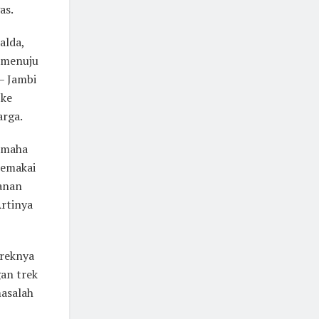
as.
alda,
i menuju
– Jambi
 ke
rga.
amaha
memakai
lanan
Artinya
treknya
an trek
masalah