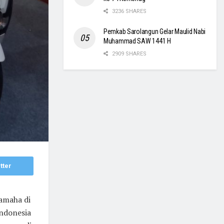
3236 SHARES
Pemkab Sarolangun Gelar Maulid Nabi
Muhammad SAW 1441 H
2909 SHARES
tter
amaha di
Indonesia