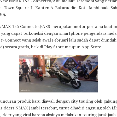
l New NMAX 155 Connected/ABS melalui seremoni yang berlan
bi Town Square, Jl. Kapten A. Bakaruddin, Kota Jambi pada Sa
20).
 NMAX 155 Connected/ABS merupakan motor pertama buata
 yang dapat terkoneksi dengan smartphone pengendara mela
 Y-Connect yang sejak awal Februari lalu sudah dapat diunduh
) secara gratis, baik di Play Store maupun App Store.
luncuran produk baru diawali dengan city touring oleh gabun
 riders NMAX Jambi tersebut, turut dihadiri angsung oleh Lil
rider yang viral karena aksinya melakukan touring jarak jauh