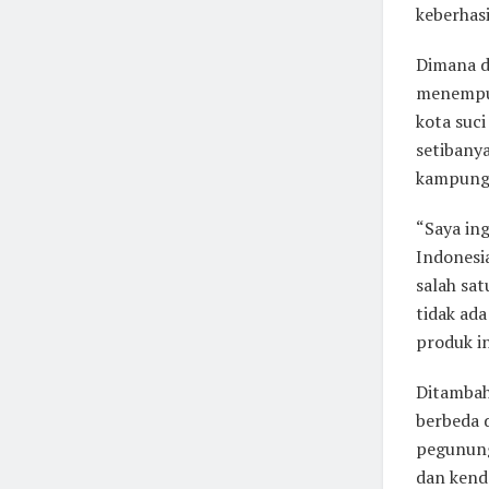
keberhas
Dimana da
menempuh
kota suc
setibanya
kampung
“Saya in
Indonesi
salah sa
tidak ada
produk in
Ditambah
berbeda 
pegunung
dan kend