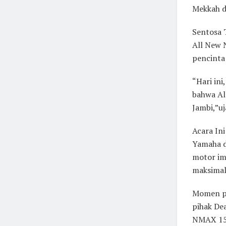
Mekkah 
Sentosa 
All New 
pencinta
“Hari in
bahwa Al
Jambi,”uj
Acara In
Yamaha d
motor i
maksimal
Momen pe
pihak De
NMAX 155