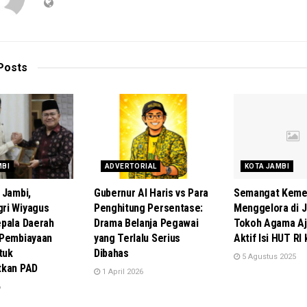
Posts
MBI
ADVERTORIAL
KOTA JAMBI
 Jambi,
Gubernur Al Haris vs Para
Semangat Keme
ri Wiyagus
Penghitung Persentase:
Menggelora di J
pala Daerah
Drama Belanja Pegawai
Tokoh Agama Aj
 Pembiayaan
yang Terlalu Serius
Aktif Isi HUT RI
tuk
Dibahas
5 Agustus 2025
tkan PAD
1 April 2026
6