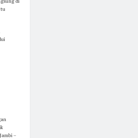
gsung di
btu
n
lui
gan
ik
 Jambi –