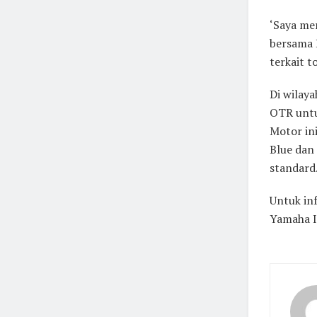
‘Saya me
bersama 
terkait 
Di wilay
OTR untu
Motor ini
Blue dan
standard
Untuk in
Yamaha I