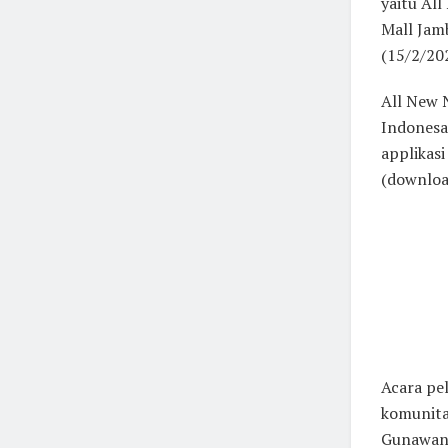
yaitu Al
Mall Jam
(15/2/20
All New
Indonesa
applikasi
(download
Acara pe
komunitas
Gunawan, 