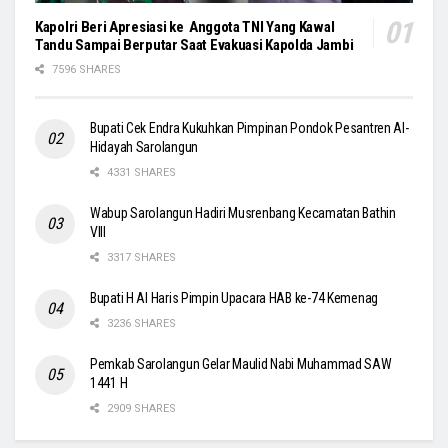
Kapolri Beri Apresiasi ke Anggota TNI Yang Kawal
Tandu Sampai Berputar Saat Evakuasi Kapolda Jambi
7596 SHARES
Bupati Cek Endra Kukuhkan Pimpinan Pondok Pesantren Al-
Hidayah Sarolangun
4331 SHARES
Wabup Sarolangun Hadiri Musrenbang Kecamatan Bathin
VIII
3317 SHARES
Bupati H Al Haris Pimpin Upacara HAB ke-74 Kemenag
3236 SHARES
Pemkab Sarolangun Gelar Maulid Nabi Muhammad SAW
1441 H
2909 SHARES