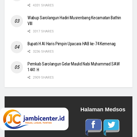
4331 SHARES
Wabup Sarolangun Hadiri Musrenbang Kecamatan Bathin
VIII
3317 SHARES
Bupati H Al Haris Pimpin Upacara HAB ke-74 Kemenag
3236 SHARES
Pemkab Sarolangun Gelar Maulid Nabi Muhammad SAW
1441 H
2909 SHARES
Halaman Medsos