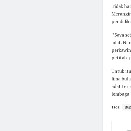
Tidak ha
Merangin
pendidik
‘’Saya s
adat. Na
perkawin
petitah-p
Untuk itu
lima bul
adat terj
lembaga a
Tags:
Bup