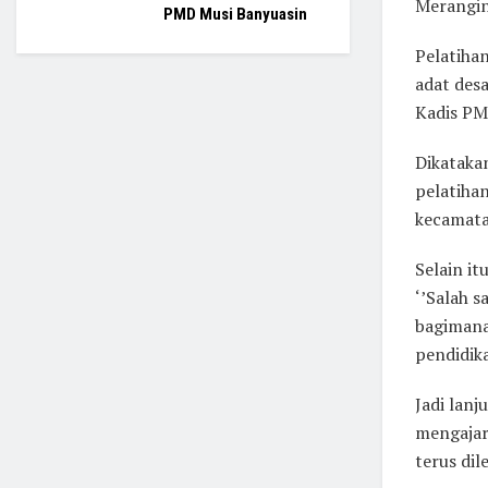
Merangin
PMD Musi Banyuasin
Pelatiha
adat des
Kadis PM
Dikataka
pelatiha
kecamata
Selain i
‘’Salah s
bagimana
pendidika
Jadi lanj
mengajar
terus dil