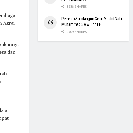
3236 SHARES
lembaga
Pemkab Sarolangun Gelar Maulid Nabi
 Azrai,
Muhammad SAW 1441 H
2909 SHARES
akukannya
esa dan
rah.
n
m
lajar
dapat