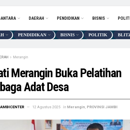
SANTARA
DAERAH
PENDIDIKAN
BISNIS
POLIT
AH
PENDIDIKAN
BISNIS
POLITIK
BLIT
ERAH
Merangin
ti Merangin Buka Pelatihan
baga Adat Desa
in
JAMBICENTER
12 Agustus 2025
Merangin
,
PROVINSI JAMBI