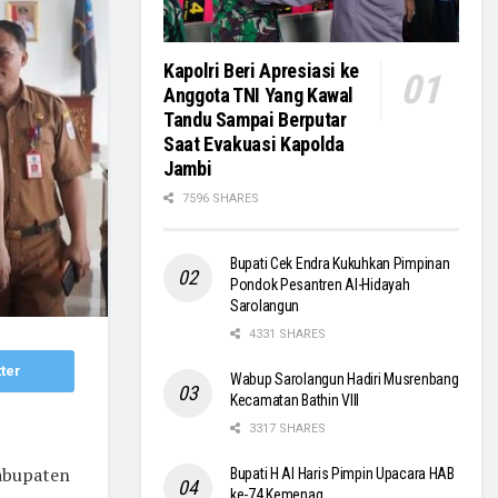
Kapolri Beri Apresiasi ke
Anggota TNI Yang Kawal
Tandu Sampai Berputar
Saat Evakuasi Kapolda
Jambi
7596 SHARES
Bupati Cek Endra Kukuhkan Pimpinan
Pondok Pesantren Al-Hidayah
Sarolangun
4331 SHARES
ter
Wabup Sarolangun Hadiri Musrenbang
Kecamatan Bathin VIII
3317 SHARES
abupaten
Bupati H Al Haris Pimpin Upacara HAB
ke-74 Kemenag