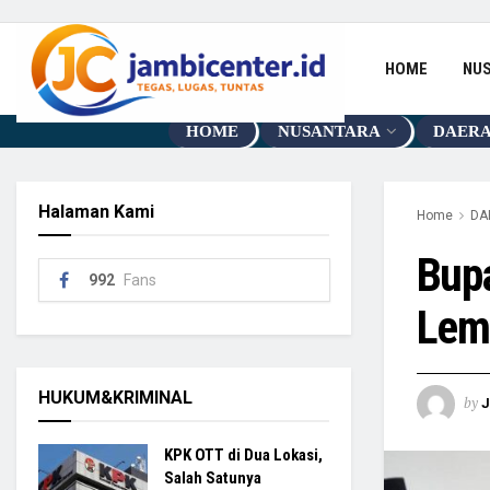
HOME
NU
HOME
NUSANTARA
DAER
Halaman Kami
Home
DA
Bupa
992
Fans
Lem
HUKUM&KRIMINAL
by
KPK OTT di Dua Lokasi,
Salah Satunya