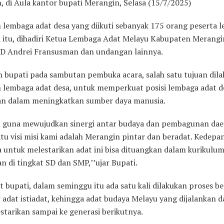
, di Aula kantor bupati Merangin, Selasa (15/7/2025)
n lembaga adat desa yang diikuti sebanyak 175 orang peserta 
a itu, dihadiri Ketua Lembaga Adat Melayu Kabupaten Merangin
D Andrei Fransusman dan undangan lainnya.
n bupati pada sambutan pembuka acara, salah satu tujuan dil
n lembaga adat desa, untuk memperkuat posisi lembaga adat d
n dalam meningkatkan sumber daya manusia.
tu guna mewujudkan sinergi antar budaya dan pembagunan dae
atu visi misi kami adalah Merangin pintar dan beradat. Kedepa
 untuk melestarikan adat ini bisa dituangkan dalam kurikulu
n di tingkat SD dan SMP,’’ujar Bupati.
ut bupati, dalam seminggu itu ada satu kali dilakukan proses be
 adat istiadat, kehingga adat budaya Melayu yang dijalankan 
estarikan sampai ke generasi berikutnya.