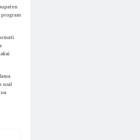
abupaten
n program
ormati
a
akai
elama
 soal
tua