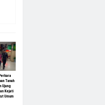
Perkara
aan Tanah
n Ujung
an Kejati
tut Umum