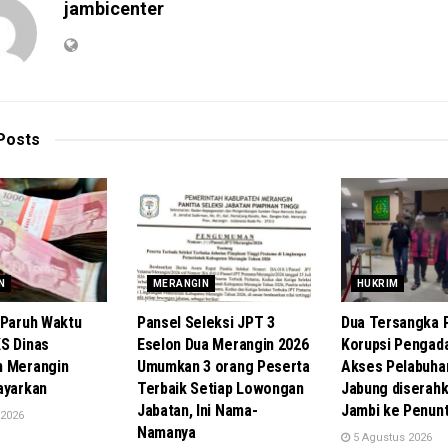
jambicenter
Posts
N
MERANGIN
HUKRIM
 Paruh Waktu
Pansel Seleksi JPT 3
Dua Tersangka 
S Dinas
Eselon Dua Merangin 2026
Korupsi Pengad
n Merangin
Umumkan 3 orang Peserta
Akses Pelabuha
ayarkan
Terbaik Setiap Lowongan
Jabung diserahk
Jabatan, Ini Nama-
Jambi ke Penun
 2026
Namanya
5 Agustus 2026