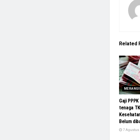
Related
MERANGI
Gaji PPPK
tenaga TK
Kesehata
Belum dib
7 Agustus