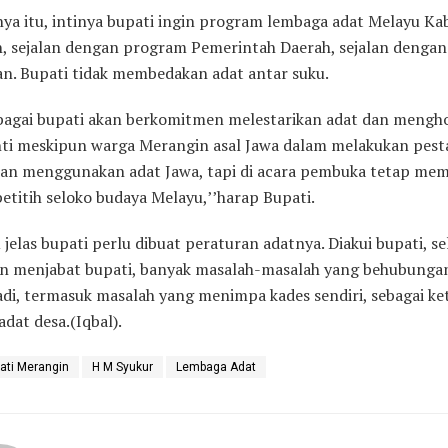
nya itu, intinya bupati ingin program lembaga adat Melayu K
, sejalan dengan program Pemerintah Daerah, sejalan denga
an. Bupati tidak membedakan adat antar suku.
ebagai bupati akan berkomitmen melestarikan adat dan mengh
nti meskipun warga Merangin asal Jawa dalam melakukan pest
an menggunakan adat Jawa, tapi di acara pembuka tetap mem
etitih seloko budaya Melayu,’’harap Bupati.
 jelas bupati perlu dibuat peraturan adatnya. Diakui bupati, s
an menjabat bupati, banyak masalah-masalah yang behubungan
adi, termasuk masalah yang menimpa kades sendiri, sebagai ke
dat desa.(Iqbal).
ati Merangin
H M Syukur
Lembaga Adat