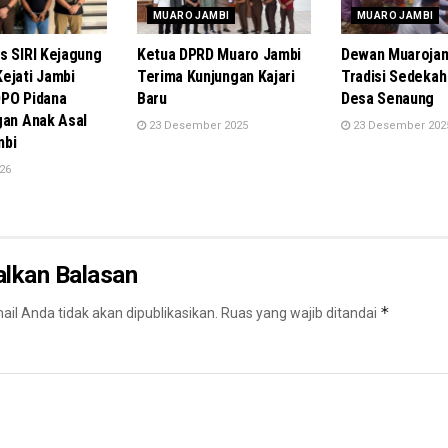
MUARO JAMBI
MUARO JAMBI
s SIRI Kejagung
Ketua DPRD Muaro Jambi
Dewan Muarojam
ejati Jambi
Terima Kunjungan Kajari
Tradisi Sedekah 
PO Pidana
Baru
Desa Senaung
gan Anak Asal
23 Desember 2025
23 Desember 202
mbi
026
alkan Balasan
*
il Anda tidak akan dipublikasikan.
Ruas yang wajib ditandai