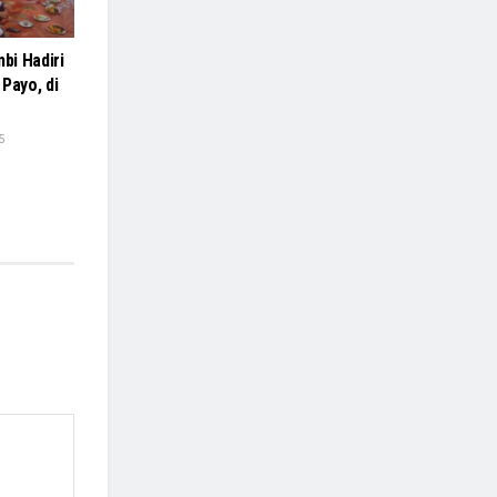
bi Hadiri
Payo, di
5