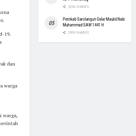
3236 SHARES
kena
o.
Pemkab Sarolangun Gelar Maulid Nabi
Muhammad SAW 1441 H
d-19.
2909 SHARES
a
yak dan
ya warga
k warga,
merintah