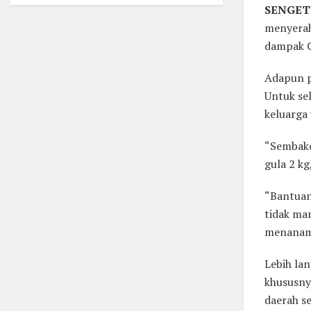
SENGET
menyerah
dampak C
Adapun p
Untuk se
keluarga
“Sembako
gula 2 kg
“Bantuan
tidak ma
menanam
Lebih la
khususny
daerah s