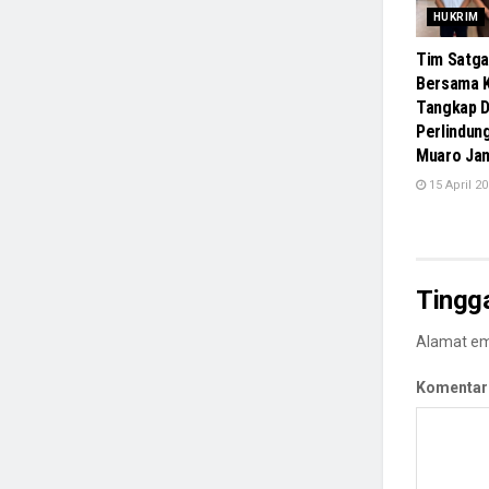
HUKRIM
Tim Satga
Bersama K
Tangkap D
Perlindun
Muaro Ja
15 April 2
Tingg
Alamat ema
Komentar