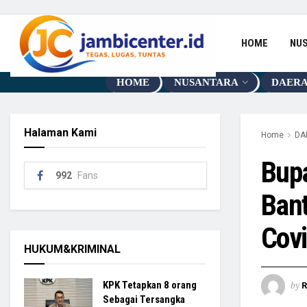
HOME
NU
HOME
NUSANTARA
DAER
Halaman Kami
Home
DA
Bup
992
Fans
Ban
Cov
HUKUM&KRIMINAL
by
KPK Tetapkan 8 orang
R
Sebagai Tersangka