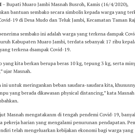
I
– Bupati Muaro Jambi Masnah Busroh, Kamis (16/4/2020),
kan bantuan sembako secara simbolis kepada warga yang ter
ovid-19 di Desa Mudo dan Teluk Jambi, Kecamatan Taman Raj
enerima sembako ini adalah warga yang terkena dampak Covi
luruh Kabupaten Muaro Jambi, terdata sebanyak 17 ribu kepal
 yang terkena dsampak Covid-19.
 yang kita berkan berupa beras 10 kg, tepung 3 kg, serta min
,” ujar Masnah.
 ini untuk meringankan beban saudara-saudara kita, khususn
mpu yang berada dikawasan physical distancing,” kata Masnah
bahkan.
njut Masnah mengatakanm di tengah pendemi Covid-19, banya
a pekerja harian yang mengalami penurunan pendapatan. Pe
endiri telah mengeluarkan kebijakan ekonomi bagi warga yang