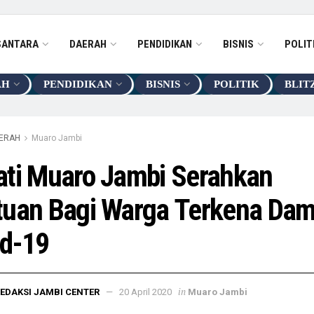
SANTARA
DAERAH
PENDIDIKAN
BISNIS
POLIT
AH
PENDIDIKAN
BISNIS
POLITIK
BLIT
ERAH
Muaro Jambi
ati Muaro Jambi Serahkan
tuan Bagi Warga Terkena Da
id-19
in
EDAKSI JAMBI CENTER
20 April 2020
Muaro Jambi