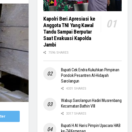
Kapolri Beri Apresiasi ke
Anggota TNI Yang Kawal
Tandu Sampai Berputar
Saat Evakuasi Kapolda
Jambi
7596 SHARES
Bupati Cek Endra Kukuhkan Pimpinan
Pondok Pesantren Al-Hidayah
Sarolangun
4331 SHARES
Wabup Sarolangun Hadiri Musrenbang
Kecamatan Bathin VIII
3317 SHARES
ter
Bupati H Al Haris Pimpin Upacara HAB
ke-74 Kemenag