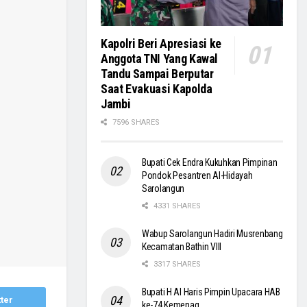
Kapolri Beri Apresiasi ke
Anggota TNI Yang Kawal
Tandu Sampai Berputar
Saat Evakuasi Kapolda
Jambi
7596 SHARES
Bupati Cek Endra Kukuhkan Pimpinan
Pondok Pesantren Al-Hidayah
Sarolangun
4331 SHARES
Wabup Sarolangun Hadiri Musrenbang
Kecamatan Bathin VIII
3317 SHARES
Bupati H Al Haris Pimpin Upacara HAB
ter
ke-74 Kemenag