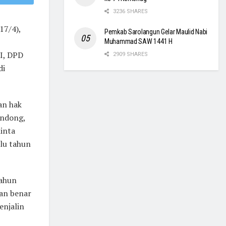
3236 SHARES
17/4),
Pemkab Sarolangun Gelar Maulid Nabi
Muhammad SAW 1441 H
RI, DPD
2909 SHARES
di
an hak
ondong,
ninta
lu tahun
tahun
dan benar
enjalin