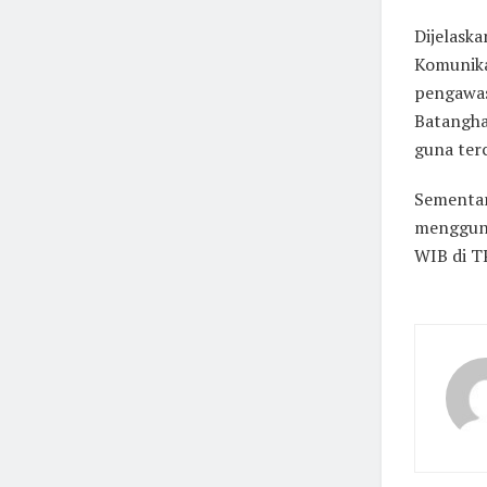
Dijelask
Komunika
pengawas
Batangha
guna ter
Sementar
mengguna
WIB di T