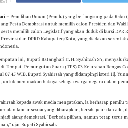
IEWS
ri –
Pemilihan Umum (Pemilu) yang berlangsung pada Rabu (
ajang Pesta Demokrasi untuk memilih calon Presiden dan Wakil
 serta memilih calon Legislatif yang akan duduk di kursi DPR 
 Provinsi dan DPRD Kabupaten/Kota, yang diadakan serentak 
ndonesia.
mpatan ini , Bupati Batanghari Ir. H. Syahirsah SY, menyalurk
 di Tempat Pemungutan Suara (TPS) 03 Kelurahan Rengas C
l 07.45 WIB. Bupati Syahirsah yang didampingi isteri Hj. Yun
h, untuk menunaikan haknya sebagai warga negara dalam pemi
yahirsah kepada awak media mengatakan, ia berharap pemilu 
berjalan lancar sesuai yang diharapkan, bersih, jujur dan adil, 
njadi ajang demokrasi. “Berbeda pilihan, namun tetap terus m
an,” ujar Bupati Syahirsah.