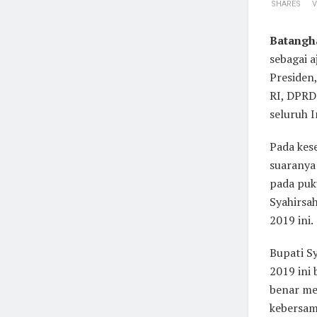
SHARES
V
Batangha
sebagai 
Presiden,
RI, DPRD
seluruh I
Pada kese
suaranya
pada puku
Syahirsa
2019 ini.
Bupati S
2019 ini 
benar me
kebersama