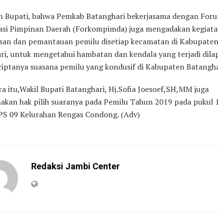
an Bupati, bahwa Pemkab Batanghari bekerjasama dengan For
si Pimpinan Daerah (Forkompimda) juga mengadakan kegiat
an dan pemantauan pemilu disetiap kecamatan di Kabupate
ri, untuk mengetahui hambatan dan kendala yang terjadi dila
ciptanya suasana pemilu yang kondusif di Kabupaten Batangha
a itu,Wakil Bupati Batanghari, Hj.Sofia Joesoef,SH,MM juga
kan hak pilih suaranya pada Pemilu Tahun 2019 pada pukul 
PS 09 Kelurahan Rengas Condong. (Adv)
Redaksi Jambi Center