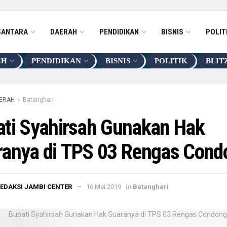
SANTARA
DAERAH
PENDIDIKAN
BISNIS
POLIT
AH
PENDIDIKAN
BISNIS
POLITIK
BLIT
ERAH
Batanghari
ati Syahirsah Gunakan Hak
ranya di TPS 03 Rengas Cond
in
EDAKSI JAMBI CENTER
16 Mei 2019
Batanghari