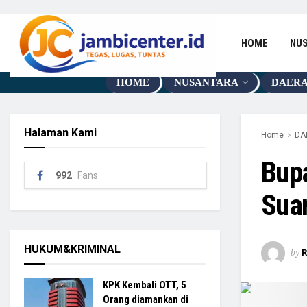
HOME
NU
HOME
NUSANTARA
DAER
Halaman Kami
Home
DA
Bup
992
Fans
Sua
HUKUM&KRIMINAL
by
R
KPK Kembali OTT, 5
Orang diamankan di