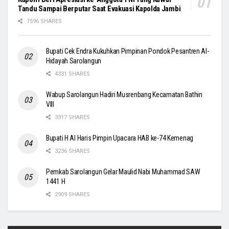
Tandu Sampai Berputar Saat Evakuasi Kapolda Jambi
7596 SHARES
Bupati Cek Endra Kukuhkan Pimpinan Pondok Pesantren Al-
Hidayah Sarolangun
4331 SHARES
Wabup Sarolangun Hadiri Musrenbang Kecamatan Bathin
VIII
3317 SHARES
Bupati H Al Haris Pimpin Upacara HAB ke-74 Kemenag
3236 SHARES
Pemkab Sarolangun Gelar Maulid Nabi Muhammad SAW
1441 H
2909 SHARES