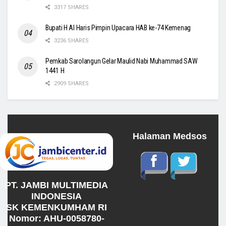
3317 SHARES
Bupati H Al Haris Pimpin Upacara HAB ke-74 Kemenag
3236 SHARES
Pemkab Sarolangun Gelar Maulid Nabi Muhammad SAW
1441 H
2909 SHARES
Halaman Medsos
PT. JAMBI MULTIMEDIA
INDONESIA
SK KEMENKUMHAM RI
Nomor: AHU-0058780-