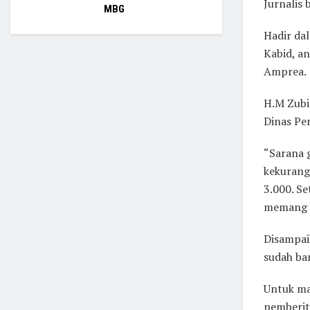
Jurnalis 
MBG
Hadir da
Kabid, a
Amprea.
H.M Zubi
Dinas Pen
“Sarana 
kekurang
3.000. S
memang d
Disampai
sudah ba
Untuk ma
pemberit