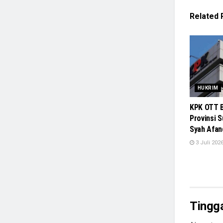
Related
HUKRIM
KPK OTT B
Provinsi 
Syah Afan
3 Juli 202
Tingg