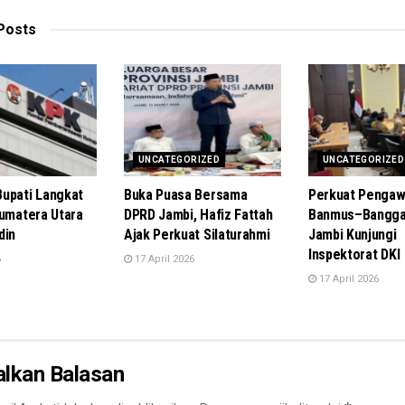
Posts
UNCATEGORIZED
UNCATEGORIZED
upati Langkat
Buka Puasa Bersama
Perkuat Pengaw
Sumatera Utara
DPRD Jambi, Hafiz Fattah
Banmus–Bangga
din
Ajak Perkuat Silaturahmi
Jambi Kunjungi
Inspektorat DKI
6
17 April 2026
17 April 2026
alkan Balasan