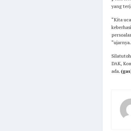
yang terj
“Kita uca
keberhas
persoalan
“ujarnya.
Silatutoh
DAK, Kom
ada.
(gas