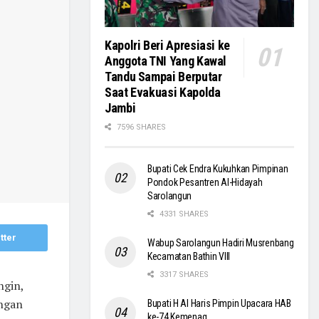
Kapolri Beri Apresiasi ke
Anggota TNI Yang Kawal
Tandu Sampai Berputar
Saat Evakuasi Kapolda
Jambi
7596 SHARES
Bupati Cek Endra Kukuhkan Pimpinan
Pondok Pesantren Al-Hidayah
Sarolangun
4331 SHARES
tter
Wabup Sarolangun Hadiri Musrenbang
Kecamatan Bathin VIII
3317 SHARES
ngin,
engan
Bupati H Al Haris Pimpin Upacara HAB
ke-74 Kemenag