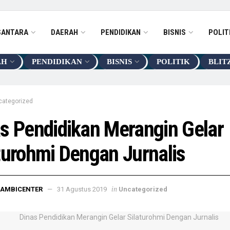
SANTARA
DAERAH
PENDIDIKAN
BISNIS
POLIT
AH
PENDIDIKAN
BISNIS
POLITIK
BLIT
categorized
s Pendidikan Merangin Gelar
turohmi Dengan Jurnalis
in
JAMBICENTER
31 Agustus 2019
Uncategorized