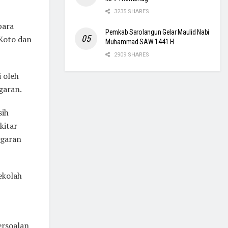
3235 SHARES
para
Pemkab Sarolangun Gelar Maulid Nabi
Koto dan
Muhammad SAW 1441 H
2909 SHARES
 oleh
garan.
sih
kitar
ggaran
ekolah
ersoalan