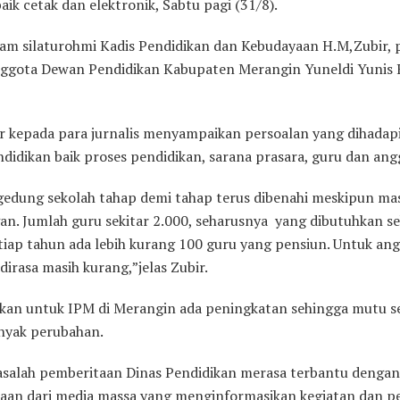
baik cetak dan elektronik, Sabtu pagi (31/8).
lam silaturohmi Kadis Pendidikan dan Kebudayaan H.M,Zubir, 
nggota Dewan Pendidikan Kabupaten Merangin Yuneldi Yunis 
r kepada para jurnalis menyampaikan persoalan yang dihadapi
didikan baik proses pendidikan, sarana prasara, guru dan ang
gedung sekolah tahap demi tahap terus dibenahi meskipun ma
an. Jumlah guru sekitar 2.000, seharusnya yang dibutuhkan se
etiap tahun ada lebih kurang 100 guru yang pensiun. Untuk an
irasa masih kurang,”jelas Zubir.
kan untuk IPM di Merangin ada peningkatan sehingga mutu s
nyak perubahan.
salah pemberitaan Dinas Pendidikan merasa terbantu dengan
aan dari media massa yang menginformasikan kegiatan dan p