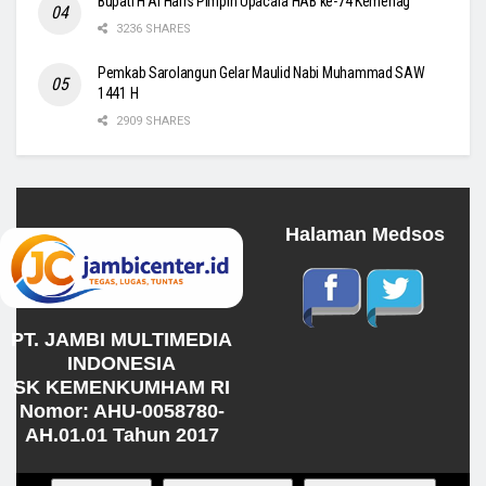
Bupati H Al Haris Pimpin Upacara HAB ke-74 Kemenag
3236 SHARES
Pemkab Sarolangun Gelar Maulid Nabi Muhammad SAW
1441 H
2909 SHARES
Halaman Medsos
PT. JAMBI MULTIMEDIA
INDONESIA
SK KEMENKUMHAM RI
Nomor: AHU-0058780-
AH.01.01 Tahun 2017