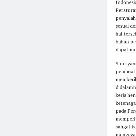
Indonesi
Peratura
penyalahg
sesuai d
hal ters
bahan pe
dapat men
Supriyan
pembuata
memberik
didalamn
kerja he
ketenaga
pada Per
memperha
sangat k
mengeval