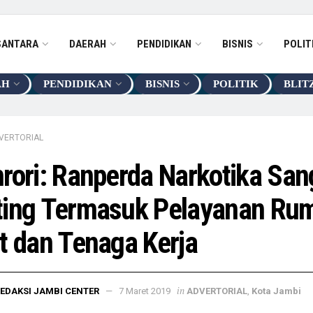
SANTARA
DAERAH
PENDIDIKAN
BISNIS
POLIT
AH
PENDIDIKAN
BISNIS
POLITIK
BLIT
VERTORIAL
rori: Ranperda Narkotika San
ting Termasuk Pelayanan Ru
t dan Tenaga Kerja
in
EDAKSI JAMBI CENTER
7 Maret 2019
ADVERTORIAL
,
Kota Jambi