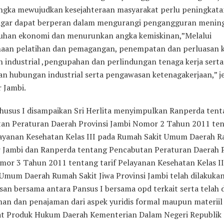
ngka mewujudkan kesejahteraan masyarakat perlu peningkat
 agar dapat berperan dalam mengurangi pengangguran menin
han ekonomi dan menurunkan angka kemiskinan,”Melalui
aan pelatihan dan pemagangan, penempatan dan perluasan k
 industrial ,pengupahan dan perlindungan tenaga kerja serta
an hubungan industrial serta pengawasan ketenagakerjaan,” jel
 Jambi.
Khusus I disampaikan Sri Herlita menyimpulkan Ranperda ten
an Peraturan Daerah Provinsi Jambi Nomor 2 Tahun 2011 te
layanan Kesehatan Kelas III pada Rumah Sakit Umum Daerah R
 Jambi dan Ranperda tentang Pencabutan Peraturan Daerah P
mor 3 Tahun 2011 tentang tarif Pelayanan Kesehatan Kelas I
Umum Daerah Rumah Sakit Jiwa Provinsi Jambi telah dilakuka
an bersama antara Pansus I bersama opd terkait serta telah 
an dan penajaman dari aspek yuridis formal maupun materiil
at Produk Hukum Daerah Kementerian Dalam Negeri Republik