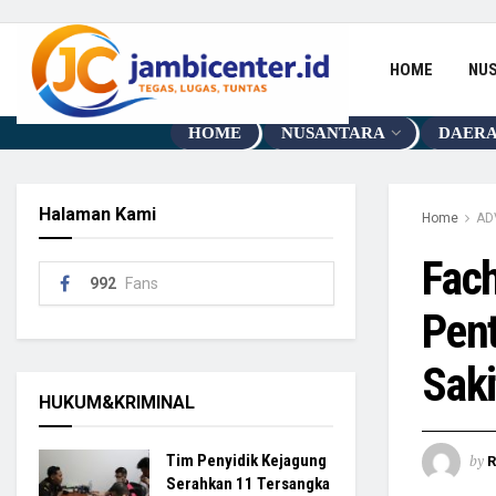
HOME
NU
HOME
NUSANTARA
DAER
Halaman Kami
Home
AD
Fach
992
Fans
Pen
Saki
HUKUM&KRIMINAL
by
Tim Penyidik Kejagung
R
Serahkan 11 Tersangka