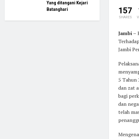
Yang ditangani Kejari
157
Batanghari
SHARES
V
Jambi –
R
Terhadap
Jambi Pe
Pelaksan
menyampa
5 Tahun 
dan zat 
bagi per
dan nega
telah ma
penanggu
Mengenai