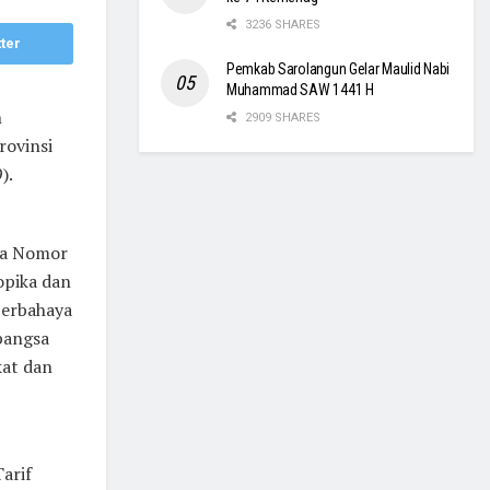
3236 SHARES
ter
Pemkab Sarolangun Gelar Maulid Nabi
Muhammad SAW 1441 H
n
2909 SHARES
rovinsi
).
da Nomor
opika dan
berbahaya
bangsa
kat dan
arif