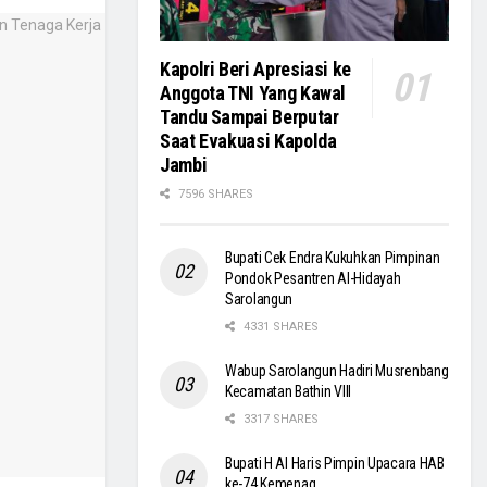
Kapolri Beri Apresiasi ke
Anggota TNI Yang Kawal
Tandu Sampai Berputar
Saat Evakuasi Kapolda
Jambi
7596 SHARES
Bupati Cek Endra Kukuhkan Pimpinan
Pondok Pesantren Al-Hidayah
Sarolangun
4331 SHARES
Wabup Sarolangun Hadiri Musrenbang
Kecamatan Bathin VIII
3317 SHARES
Bupati H Al Haris Pimpin Upacara HAB
ke-74 Kemenag