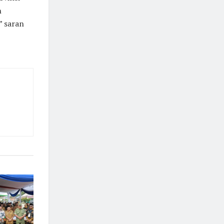
n
” saran