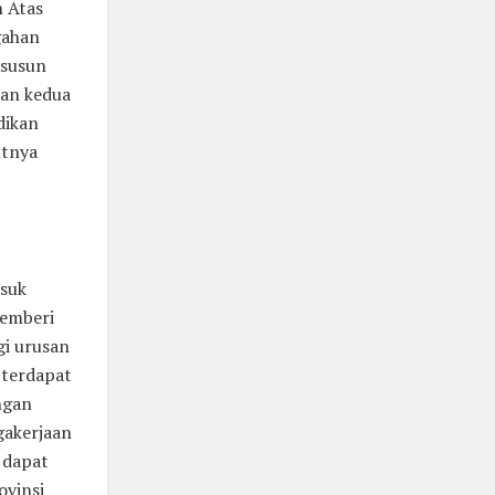
 Atas
gahan
isusun
kan kedua
dikan
utnya
asuk
pemberi
gi urusan
 terdapat
ngan
gakerjaan
 dapat
ovinsi