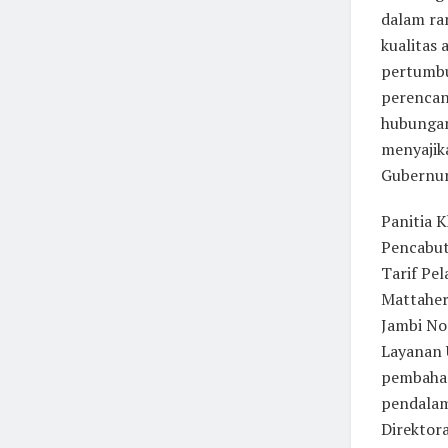
dalam ra
kualitas
pertumbu
perencan
hubungan
menyajik
Gubernur
Panitia 
Pencabut
Tarif Pe
Mattaher
Jambi No
Layanan 
pembahas
pendalam
Direktor