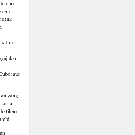
bi dan
yanan
untuk
n
ehatan
ngajukan
. Gubernur
tan yang
sosial
hatikan
ambi.
aan