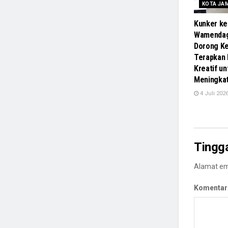
KOTA JA
Kunker ke
Wamendag
Dorong Ke
Terapkan
Kreatif un
Meningka
4 Juli 202
Tingg
Alamat ema
Komentar