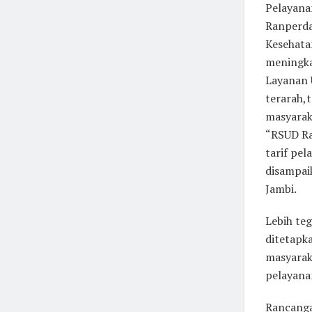
Pelayana
Ranperda
Kesehata
meningka
Layanan 
terarah,
masyarak
“RSUD Ra
tarif pe
disampaik
Jambi.
Lebih te
ditetapk
masyarak
pelayana
Rancanga