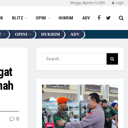
Minggu, Agustus 9, 2026
Login
IK
BLITZ
OPINI
HUKRIM
ADV
Z
OPINI
HUKRIM
ADV
gat
mah
0