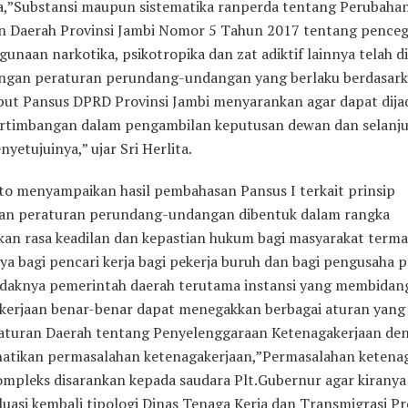
a,”Substansi maupun sistematika ranperda tentang Perubahan
n Daerah Provinsi Jambi Nomor 5 Tahun 2017 tentang pence
unaan narkotika, psikotropika dan zat adiktif lainnya telah d
engan peraturan perundang-undangan yang berlaku berdasar
ebut Pansus DPRD Provinsi Jambi menyarankan agar dapat dija
rtimbangan dalam pengambilan keputusan dewan dan selanj
yetujuinya,” ujar Sri Herlita.
to menyampaikan hasil pembahasan Pansus I terkait prinsip
n peraturan perundang-undangan dibentuk dalam rangka
an rasa keadilan dan kepastian hukum bagi masyarakat term
ya bagi pencari kerja bagi pekerja buruh dan bagi pengusaha 
ndaknya pemerintah daerah terutama instansi yang membidan
kerjaan benar-benar dapat menegakkan berbagai aturan yang
aturan Daerah tentang Penyelenggaraan Ketenagakerjaan de
tikan permasalahan ketenagakerjaan,”Permasalahan ketena
ompleks disarankan kepada saudara Plt.Gubernur agar kiranya
uasi kembali tipologi Dinas Tenaga Kerja dan Transmigrasi Pr