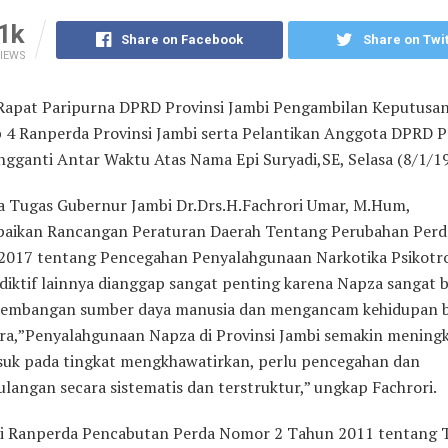
1k
Share on Facebook
Share on Twit
IEWS
apat Paripurna DPRD Provinsi Jambi Pengambilan Keputusa
 4 Ranperda Provinsi Jambi serta Pelantikan Anggota DPRD P
ngganti Antar Waktu Atas Nama Epi Suryadi,SE, Selasa (8/1/19
a Tugas Gubernur Jambi Dr.Drs.H.Fachrori Umar, M.Hum,
ikan Rancangan Peraturan Daerah Tentang Perubahan Per
2017 tentang Pencegahan Penyalahgunaan Narkotika Psikotr
adiktif lainnya dianggap sangat penting karena Napza sangat 
kembangan sumber daya manusia dan mengancam kehidupan 
ra,”Penyalahgunaan Napza di Provinsi Jambi semakin mening
suk pada tingkat mengkhawatirkan, perlu pencegahan dan
langan secara sistematis dan terstruktur,” ungkap Fachrori.
 Ranperda Pencabutan Perda Nomor 2 Tahun 2011 tentang T