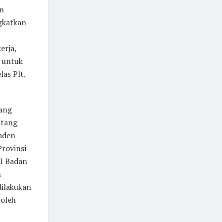
an
gkatkan
erja,
 untuk
as Plt.
tang
ntang
aden
rovinsi
II Badan
n
dilakukan
 oleh