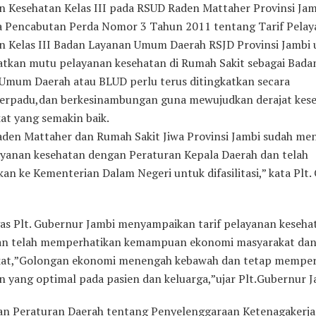
n Kesehatan Kelas III pada RSUD Raden Mattaher Provinsi Jam
 Pencabutan Perda Nomor 3 Tahun 2011 tentang Tarif Pela
n Kelas III Badan Layanan Umum Daerah RSJD Provinsi Jambi 
tkan mutu pelayanan kesehatan di Rumah Sakit sebagai Bada
Umum Daerah atau BLUD perlu terus ditingkatkan secara
terpadu,dan berkesinambungan guna mewujudkan derajat kes
at yang semakin baik.
den Mattaher dan Rumah Sakit Jiwa Provinsi Jambi sudah me
layanan kesehatan dengan Peraturan Kepala Daerah dan telah
an ke Kementerian Dalam Negeri untuk difasilitasi,” kata Plt
gas Plt. Gubernur Jambi menyampaikan tarif pelayanan keseha
an telah memperhatikan kemampuan ekonomi masyarakat dan 
at,”Golongan ekonomi menengah kebawah dan tetap memper
n yang optimal pada pasien dan keluarga,”ujar Plt.Gubernur J
n Peraturan Daerah tentang Penyelenggaraan Ketenagakerj