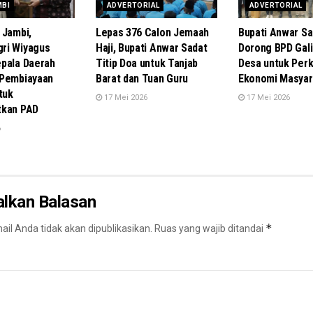
MBI
ADVERTORIAL
ADVERTORIAL
 Jambi,
Lepas 376 Calon Jemaah
Bupati Anwar Sa
ri Wiyagus
Haji, Bupati Anwar Sadat
Dorong BPD Gali
pala Daerah
Titip Doa untuk Tanjab
Desa untuk Perk
 Pembiayaan
Barat dan Tuan Guru
Ekonomi Masyar
tuk
17 Mei 2026
17 Mei 2026
tkan PAD
6
alkan Balasan
*
il Anda tidak akan dipublikasikan.
Ruas yang wajib ditandai