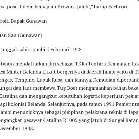
ya positif demi kemajuan Provinsi Jambi,” harap Fachrori.
Profil Bapak Gunawan
uan San (Gunawan)
anggal Lahir: Jambi 5 Februari 1928
7 tahun mendaftarkan diri sebagai TKR (Tentara Keamanan Rak
si Militer Belanda II ikut bergerilya di daerah Jambi yaitu di T
engas, Tempino, Lubuk Rusa, dan lainnya. Kemudian diperbant
sungai dan laut membawa Tug Boat mengamankan bahan baka
Catalina dan mengangkut kebutuhan logistik keperluan pejua
pi kolonial Belanda. Selanjutnya, pada tahun 1991 Pemerint
 Jambi menunjuknya sebagai pimpinan pelaksana teknis di lap
ngangkat pesawat Catalina RI 005 yang jatuh di Sungai Batan
Desember 1948.