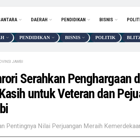
SANTARA
DAERAH
PENDIDIKAN
BISNIS
POLIT
AH
PENDIDIKAN
BISNIS
POLITIK
BLIT
OVINSI JAMBI
rori Serahkan Penghargaan 
 Kasih untuk Veteran dan Pej
bi
n Pentingnya Nilai Perjuangan Meraih Kemerdekaa