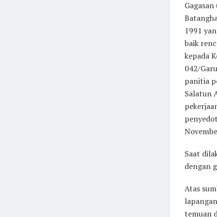
Gagasan 
Batanghar
1991 yan
baik ren
kepada K
042/Garu
panitia 
Salatun 
pekerjaa
penyedot
Novembe
Saat dil
dengan gi
Atas sum
lapangan
temuan d