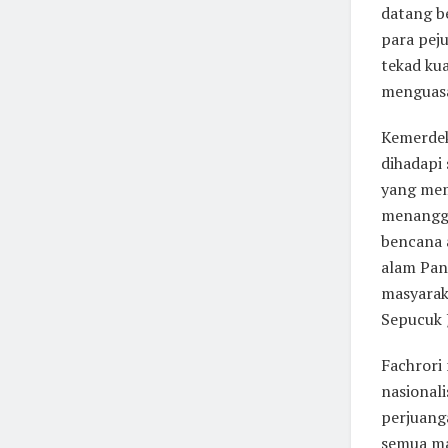
datang b
para pej
tekad ku
menguasa
Kemerdek
dihadapi
yang mem
menanggu
bencana 
alam Pan
masyarak
Sepucuk J
Fachrori
nasional
perjuanga
semua ma