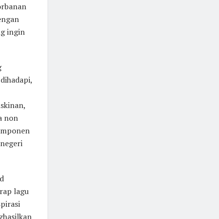
orbanan
engan
g ingin
g
dihadapi,
skinan,
a non
komponen
negeri
ud
rap lagu
pirasi
ghasilkan