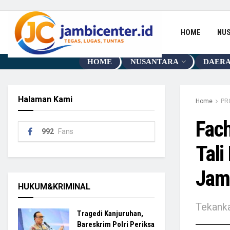
HOME
NU
HOME
NUSANTARA
DAER
Halaman Kami
Home
PR
Fach
992
Fans
Tali
Jam
HUKUM&KRIMINAL
Tekanka
Tragedi Kanjuruhan,
Bareskrim Polri Periksa