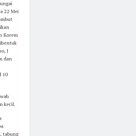
Sungai
ra 22 Mei
yambut
ikan
an Korem
dibentuk
o, J
an dan
l 10
awah
 kecil.
s
pa
, tabung