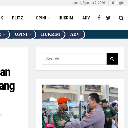
Jumat, Agustus 7, 2026
Login
IK
BLITZ
OPINI
HUKRIM
ADV
Z
OPINI
HUKRIM
ADV
dan
uang
n