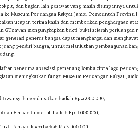
 kokpit, dan bagian lain pesawat yang masih disimpannya untu
an ke Museum Perjuangan Rakyat Jambi, Pemerintah Provinsi 
ikan ucapan terima kasih dan memberikan penghargaan ata
an GUnawan mengungkapkan bukti-bukti sejarah perjuangan r
gar generasi penerus bangsa dapat menghargai dan menghayat
 juang pendiri bangsa, untuk melanjutkan pembangunan ban
bidang.
aftar penerima apresiasi pemenang lomba cipta lagu perjua
giatan meningkatkan fungsi Museum Perjuangan Rakyat Jamb
Rd.Irwansyah mendapatkan hadiah Rp.5.000.000,-
 Adrian Fernando meraih hadiah Rp.4.000.000,-
 Gusti Rahayu diberi hadiah Rp.3.000.000.