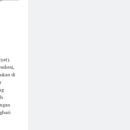
yat).
embesi,
ukan di
r
ng
ah
angan
ghari