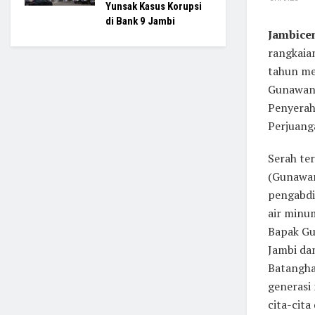
Yunsak Kasus Korupsi
di Bank 9 Jambi
Jambicen
rangkaia
tahun me
Gunawan 
Penyerah
Perjuang
Serah te
(Gunawan
pengabdi
air minu
Bapak Gu
Jambi da
Batangha
generasi
cita-cita