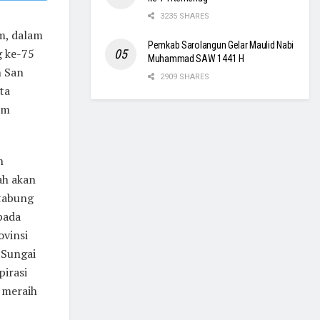
3235 SHARES
m, dalam
Pemkab Sarolangun Gelar Maulid Nabi
g ke-75
Muhammad SAW 1441 H
n San
2909 SHARES
ta
um
n
ah akan
 tabung
pada
ovinsi
 Sungai
irasi
 meraih