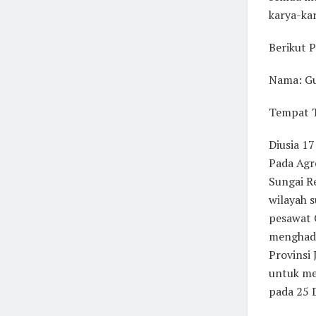
karya-kar
Berikut 
Nama: G
Tempat T
Diusia 1
Pada Agre
Sungai R
wilayah 
pesawat 
menghada
Provinsi
untuk me
pada 25 