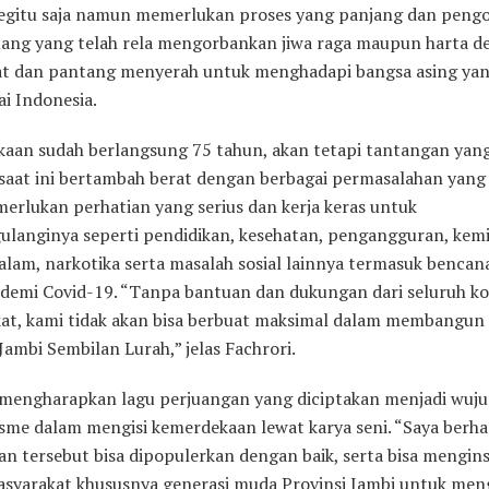
egitu saja namun memerlukan proses yang panjang dan peng
uang yang telah rela mengorbankan jiwa raga maupun harta d
at dan pantang menyerah untuk menghadapi bangsa asing yan
i Indonesia.
aan sudah berlangsung 75 tahun, akan tetapi tantangan yan
 saat ini bertambah berat dengan berbagai permasalahan yang 
erlukan perhatian yang serius dan kerja keras untuk
langinya seperti pendidikan, kesehatan, pengangguran, kemi
alam, narkotika serta masalah sosial lainnya termasuk bencan
demi Covid-19. “Tanpa bantuan dan dukungan dari seluruh 
at, kami tidak akan bisa berbuat maksimal dalam membangun 
ambi Sembilan Lurah,” jelas Fachrori.
 mengharapkan lagu perjuangan yang diciptakan menjadi wuj
isme dalam mengisi kemerdekaan lewat karya seni. “Saya berha
n tersebut bisa dipopulerkan dengan baik, serta bisa mengins
syarakat khususnya generasi muda Provinsi Jambi untuk men