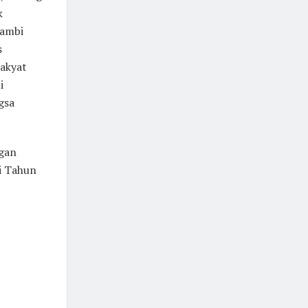
k
Jambi
s
akyat
i
gsa
ngan
i Tahun