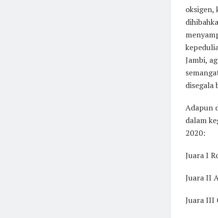
oksigen,
dihibahk
menyampa
kepeduli
Jambi, a
semangat
disegala 
Adapun d
dalam ke
2020:
Juara I 
Juara II
Juara III