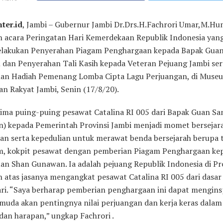
ter.id
, Jambi – Gubernur Jambi Dr.Drs.H.Fachrori Umar,M.Hu
n acara Peringatan Hari Kemerdekaan Republik Indonesia yan
lakukan Penyerahan Piagam Penghargaan kepada Bapak Gua
dan Penyerahan Tali Kasih kepada Veteran Pejuang Jambi ser
an Hadiah Pemenang Lomba Cipta Lagu Perjuangan, di Muse
an Rakyat Jambi, Senin (17/8/20).
rima puing-puing pesawat Catalina RI 005 dari Bapak Guan Sa
) kepada Pemerintah Provinsi Jambi menjadi momet bersejar
an serta kepedulian untuk merawat benda bersejarah berupa
m, kokpit pesawat dengan pemberian Piagam Penghargaan ke
an Shan Gunawan. Ia adalah pejuang Republik Indonesia di Pr
n atas jasanya mengangkat pesawat Catalina RI 005 dari dasar
ri. “Saya berharap pemberian penghargaan ini dapat menginsp
 muda akan pentingnya nilai perjuangan dan kerja keras dalam
 dan harapan,” ungkap Fachrori .