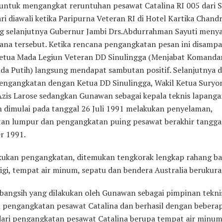
untuk mengangkat reruntuhan pesawat Catalina RI 005 dari 
i diawali ketika Paripurna Veteran RI di Hotel Kartika Chand
g selanjutnya Gubernur Jambi Drs.Abdurrahman Sayuti men
cana tersebut. Ketika rencana pengangkatan pesan ini disampa
etua Mada Legiun Veteran DD Sinulingga (Menjabat Komand
da Putih) langsung mendapat sambutan positif. Selanjutnya 
pengangkatan dengan Ketua DD Sinulingga, Wakil Ketua Suryon
Azis Larose sedangkan Gunawan sebagai kepala teknis lapang
n dimulai pada tanggal 26 Juli 1991 melakukan penyelaman,
an lumpur dan pengangkatan puing pesawat berakhir tangga
r 1991.
akukan pengangkatan, ditemukan tengkorak lengkap rahang b
gi, tempat air minum, sepatu dan bendera Australia berukuran
bangsih yang dilakukan oleh Gunawan sebagai pimpinan tekni
 pengangkatan pesawat Catalina dan berhasil dengan bebera
ari pengangkatan pesawat Catalina berupa tempat air minum