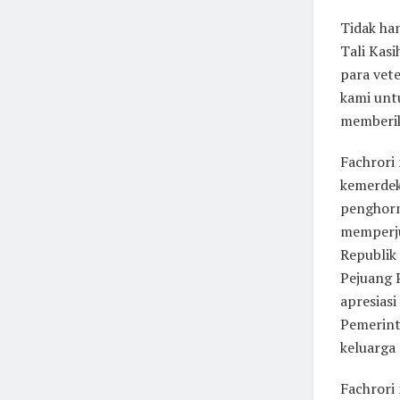
Tidak ha
Tali Kasi
para vet
kami unt
memberika
Fachrori
kemerdek
penghorm
memperj
Republik
Pejuang 
apresiasi
Pemerint
keluarga
Fachrori 