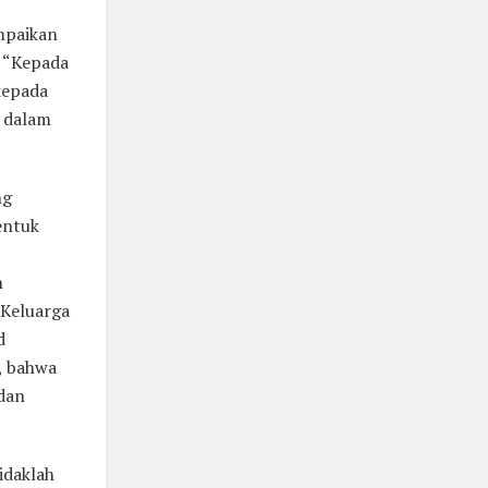
mpaikan
. “Kepada
kepada
i dalam
ng
entuk
n
 Keluarga
d
i, bahwa
 dan
idaklah