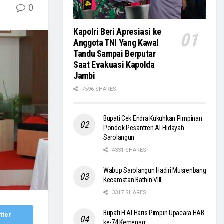
0
Kapolri Beri Apresiasi ke
Anggota TNI Yang Kawal
Tandu Sampai Berputar
Saat Evakuasi Kapolda
Jambi
7596 SHARES
Bupati Cek Endra Kukuhkan Pimpinan
Pondok Pesantren Al-Hidayah
Sarolangun
4331 SHARES
Wabup Sarolangun Hadiri Musrenbang
Kecamatan Bathin VIII
3317 SHARES
Bupati H Al Haris Pimpin Upacara HAB
tter
ke-74 Kemenag