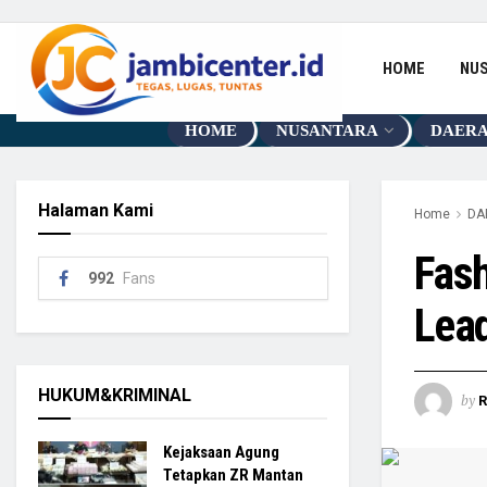
HOME
NU
HOME
NUSANTARA
DAER
Halaman Kami
Home
DA
Fash
992
Fans
Lea
HUKUM&KRIMINAL
by
R
Kejaksaan Agung
Tetapkan ZR Mantan