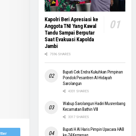
Kapolri Beri Apresiasi ke
Anggota TNI Yang Kawal
Tandu Sampai Berputar
Saat Evakuasi Kapolda
Jambi
7596 SHARES
Bupati Cek Endra Kukuhkan Pimpinan
Pondok Pesantren Al-Hidayah
Sarolangun
4331 SHARES
Wabup Sarolangun Hadiri Musrenbang
Kecamatan Bathin VIII
3317 SHARES
Bupati H Al Haris Pimpin Upacara HAB
tter
ke-74 Kemenag