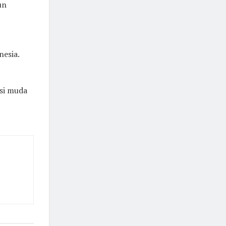
un
esia.
asi muda