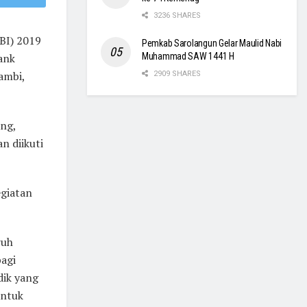
3236 SHARES
BI) 2019
Pemkab Sarolangun Gelar Maulid Nabi
Muhammad SAW 1441 H
ank
ambi,
2909 SHARES
ng,
n diikuti
egiatan
ruh
bagi
dik yang
untuk