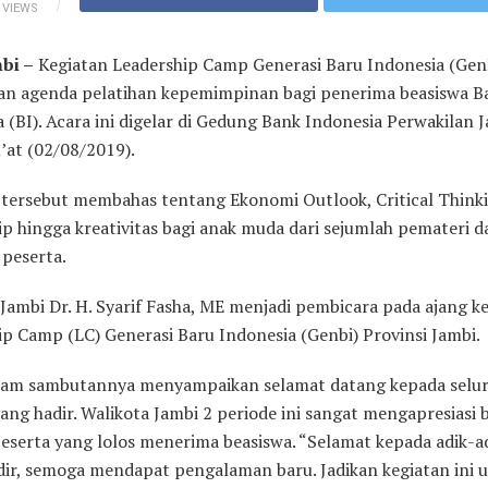
VIEWS
bi –
Kegiatan Leadership Camp Generasi Baru Indonesia (Gen
n agenda pelatihan kepemimpinan bagi penerima beasiswa B
 (BI). Acara ini digelar di Gedung Bank Indonesia Perwakilan J
’at (02/08/2019).
 tersebut membahas tentang Ekonomi Outlook, Critical Thinki
p hingga kreativitas bagi anak muda dari sejumlah pemateri da
 peserta.
Jambi Dr. H. Syarif Fasha, ME menjadi pembicara pada ajang k
ip Camp (LC) Generasi Baru Indonesia (Genbi) Provinsi Jambi.
lam sambutannya menyampaikan selamat datang kepada selu
ang hadir. Walikota Jambi 2 periode ini sangat mengapresiasi 
peserta yang lolos menerima beasiswa. “Selamat kepada adik-a
dir, semoga mendapat pengalaman baru. Jadikan kegiatan ini 