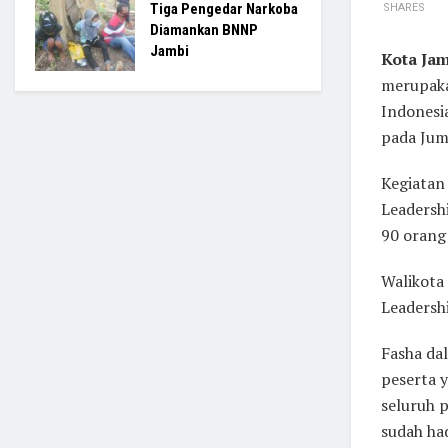
Tiga Pengedar Narkoba
SHARES
Diamankan BNNP
Jambi
Kota Jam
merupaka
Indonesia
pada Jum
Kegiatan
Leadershi
90 orang
Walikota 
Leadersh
Fasha da
peserta y
seluruh 
sudah ha