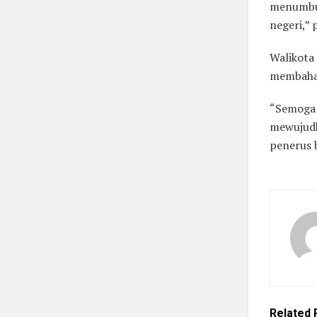
menumbuh
negeri,” 
Walikota
membahas
“Semoga 
mewujudk
penerus 
Related