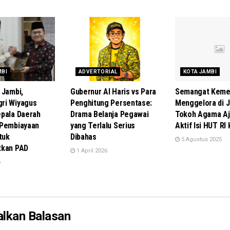
MBI
ADVERTORIAL
KOTA JAMBI
 Jambi,
Gubernur Al Haris vs Para
Semangat Keme
ri Wiyagus
Penghitung Persentase:
Menggelora di J
pala Daerah
Drama Belanja Pegawai
Tokoh Agama Aj
 Pembiayaan
yang Terlalu Serius
Aktif Isi HUT RI
tuk
Dibahas
5 Agustus 2025
tkan PAD
1 April 2026
6
alkan Balasan