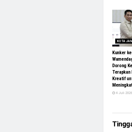
KOTA JA
Kunker ke
Wamendag
Dorong Ke
Terapkan
Kreatif un
Meningka
4 Juli 202
Tingg