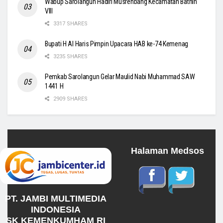
Wabup Sarolangun Hadiri Musrenbang Kecamatan Bathin
VIII
3317 SHARES
Bupati H Al Haris Pimpin Upacara HAB ke-74 Kemenag
3235 SHARES
Pemkab Sarolangun Gelar Maulid Nabi Muhammad SAW
1441 H
2909 SHARES
Halaman Medsos
PT. JAMBI MULTIMEDIA
INDONESIA
SK KEMENKUMHAM RI