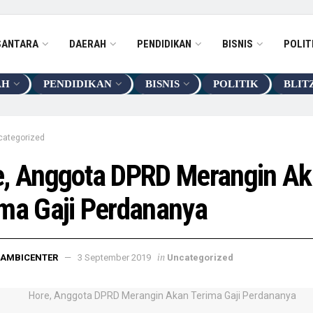
SANTARA
DAERAH
PENDIDIKAN
BISNIS
POLIT
AH
PENDIDIKAN
BISNIS
POLITIK
BLIT
categorized
e, Anggota DPRD Merangin A
ma Gaji Perdananya
in
JAMBICENTER
3 September 2019
Uncategorized