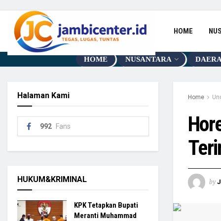
HOME
NU
HOME
NUSANTARA
DAER
Halaman Kami
Home
Un
Hor
992
Fans
Teri
HUKUM&KRIMINAL
by
KPK Tetapkan Bupati
Meranti Muhammad