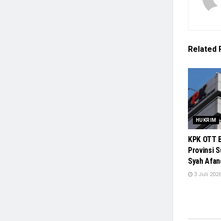
Related
HUKRIM
KPK OTT B
Provinsi 
Syah Afan
3 Juli 202