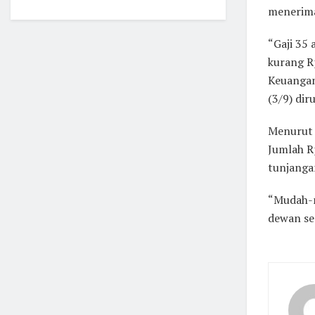
menerima
“Gaji 35
kurang R
Keuangan
(3/9) dir
Menurut 
Jumlah R
tunjanga
“Mudah-m
dewan se