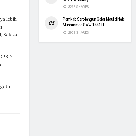
3236 SHARES
ya lebih
Pemkab Sarolangun Gelar Maulid Nabi
Muhammad SAW 1441 H
n
2909 SHARES
, Selasa
 DPRD.
k
ggota