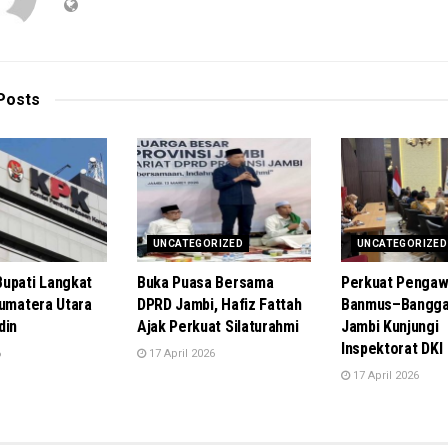
Posts
UNCATEGORIZED
UNCATEGORIZED
upati Langkat
Buka Puasa Bersama
Perkuat Pengaw
Sumatera Utara
DPRD Jambi, Hafiz Fattah
Banmus–Bangga
din
Ajak Perkuat Silaturahmi
Jambi Kunjungi
Inspektorat DKI
6
17 April 2026
17 April 2026