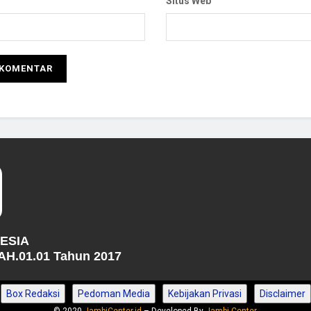
Situs Web
NESIA
H.01.01 Tahun 2017
Box Redaksi
Pedoman Media
Kebijakan Privasi
Disclaimer
© 2020
JambiCenter.id
– Developed By
Jambi Center
.