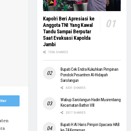
Kapolri Beri Apresiasi ke
Anggota TNI Yang Kawal
Tandu Sampai Berputar
Saat Evakuasi Kapolda
Jambi
7596 SHARES
Bupati Cek Endra Kukuhkan Pimpinan
Pondok Pesantren Al-Hidayah
Sarolangun
4331 SHARES
Wabup Sarolangun Hadiri Musrenbang
tter
Kecamatan Bathin VIII
3317 SHARES
aten
Bupati H Al Haris Pimpin Upacara HAB
era
ke-74 Kemenag