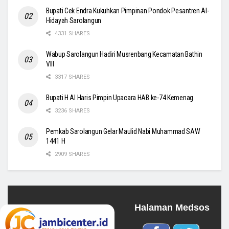
Bupati Cek Endra Kukuhkan Pimpinan Pondok Pesantren Al-
Hidayah Sarolangun
4331 SHARES
Wabup Sarolangun Hadiri Musrenbang Kecamatan Bathin
VIII
3317 SHARES
Bupati H Al Haris Pimpin Upacara HAB ke-74 Kemenag
3236 SHARES
Pemkab Sarolangun Gelar Maulid Nabi Muhammad SAW
1441 H
2909 SHARES
Halaman Medsos