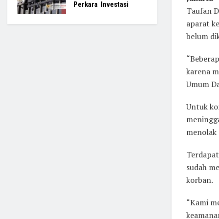
Perkara Investasi
Taufan D
aparat k
belum dik
“Beberapa
karena m
Umum Dae
Untuk ko
meningga
menolak 
Terdapat
sudah men
korban.
“Kami me
keamanan