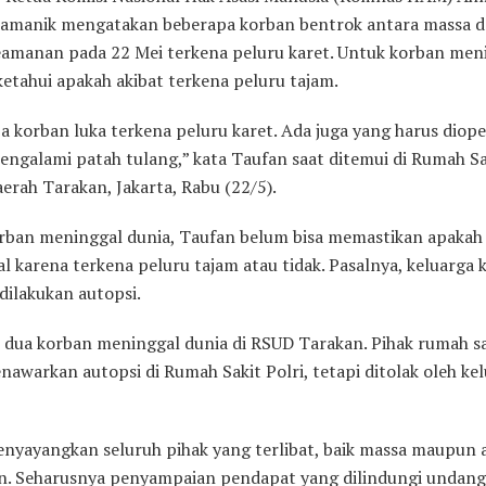
amanik mengatakan beberapa korban bentrok antara massa 
eamanan pada 22 Mei terkena peluru karet. Untuk korban men
etahui apakah akibat terkena peluru tajam.
 korban luka terkena peluru karet. Ada juga yang harus diope
engalami patah tulang,” kata Taufan saat ditemui di Rumah Sa
rah Tarakan, Jakarta, Rabu (22/5).
rban meninggal dunia, Taufan belum bisa memastikan apakah
l karena terkena peluru tajam atau tidak. Pasalnya, keluarga 
dilakukan autopsi.
 dua korban meninggal dunia di RSUD Tarakan. Pihak rumah sa
awarkan autopsi di Rumah Sakit Polri, tetapi ditolak oleh ke
nyayangkan seluruh pihak yang terlibat, baik massa maupun 
. Seharusnya penyampaian pendapat yang dilindungi undan