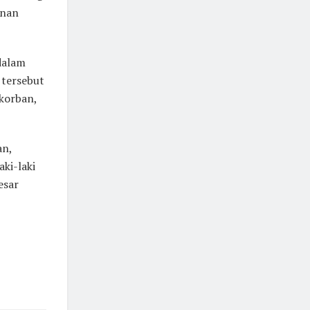
anan
dalam
 tersebut
 korban,
an,
aki-laki
esar