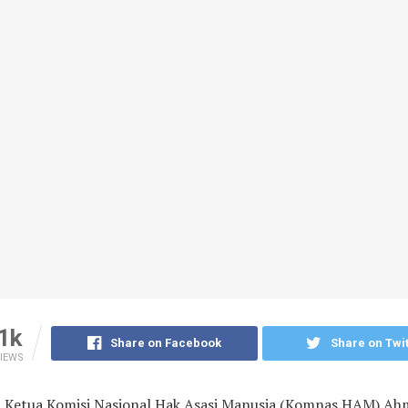
1k
Share on Facebook
Share on Twit
IEWS
–
Ketua Komisi Nasional Hak Asasi Manusia (Komnas HAM) Ah