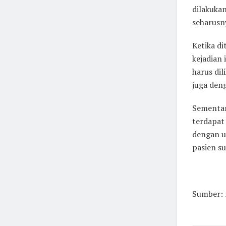
dilakuka
seharusny
Ketika d
kejadian 
harus di
juga den
Sementar
terdapat 
dengan u
pasien s
Sumber: 