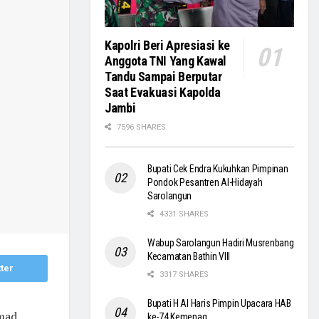
Kapolri Beri Apresiasi ke
Anggota TNI Yang Kawal
Tandu Sampai Berputar
Saat Evakuasi Kapolda
Jambi
7596 SHARES
Bupati Cek Endra Kukuhkan Pimpinan
Pondok Pesantren Al-Hidayah
Sarolangun
4331 SHARES
Wabup Sarolangun Hadiri Musrenbang
Kecamatan Bathin VIII
ter
3317 SHARES
Bupati H Al Haris Pimpin Upacara HAB
mad
ke-74 Kemenag