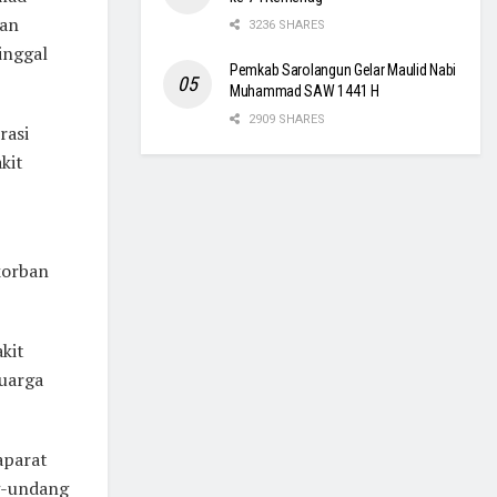
dan
3236 SHARES
inggal
Pemkab Sarolangun Gelar Maulid Nabi
Muhammad SAW 1441 H
2909 SHARES
rasi
kit
korban
kit
luarga
aparat
g-undang