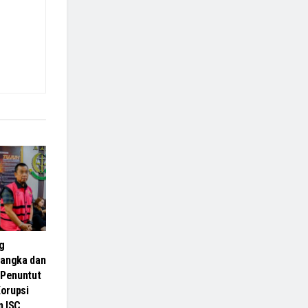
g
sangka dan
 Penuntut
orupsi
n ISC