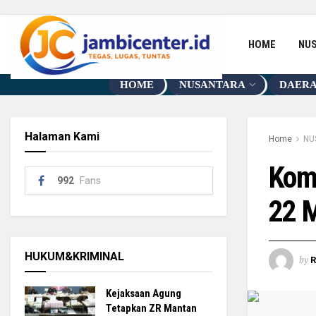
HOME
NU
HOME
NUSANTARA
DAER
Halaman Kami
Home
NU
Kom
992
Fans
22 M
HUKUM&KRIMINAL
by
R
Kejaksaan Agung
Tetapkan ZR Mantan