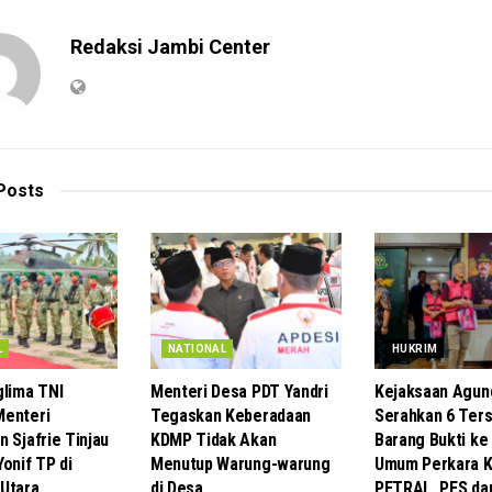
Redaksi Jambi Center
Posts
L
NATIONAL
HUKRIM
glima TNI
Menteri Desa PDT Yandri
Kejaksaan Agun
Menteri
Tegaskan Keberadaan
Serahkan 6 Ter
 Sjafrie Tinjau
KDMP Tidak Akan
Barang Bukti ke
onif TP di
Menutup Warung-warung
Umum Perkara K
Utara
di Desa
PETRAL, PES da