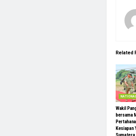
Related
NATIONA
Wakil Pan
bersama 
Pertahanan
Kesiapan Y
Sumatera 