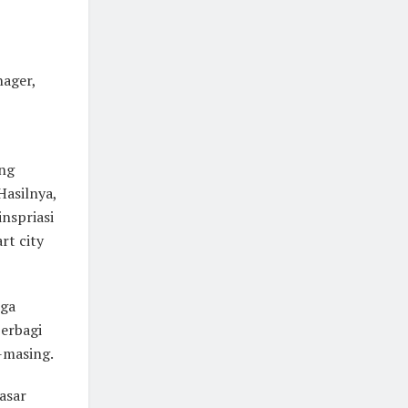
I
ager,
ang
Hasilnya,
inspriasi
rt city
uga
erbagi
-masing.
asar