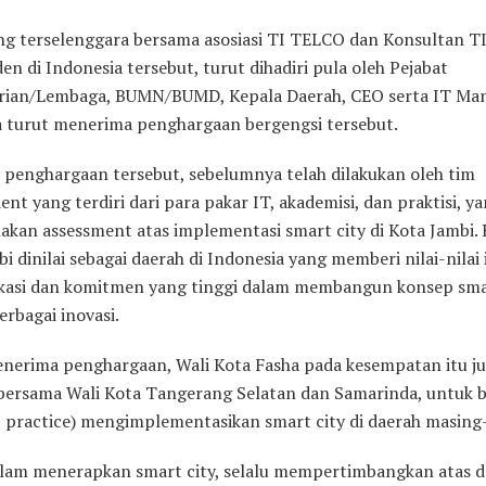
ng terselenggara bersama asosiasi TI TELCO dan Konsultan T
n di Indonesia tersebut, turut dihadiri pula oleh Pejabat
ian/Lembaga, BUMN/BUMD, Kepala Daerah, CEO serta IT Man
a turut menerima penghargaan bergengsi tersebut.
n penghargaan tersebut, sebelumnya telah dilakukan oleh tim
nt yang terdiri dari para pakar IT, akademisi, dan praktisi, y
akan assessment atas implementasi smart city di Kota Jambi. 
i dinilai sebagai daerah di Indonesia yang memberi nilai-nilai 
ikasi dan komitmen yang tinggi dalam membangun konsep sma
erbagai inovasi.
enerima penghargaan, Wali Kota Fasha pada kesempatan itu j
 bersama Wali Kota Tangerang Selatan dan Samarinda, untuk b
st practice) mengimplementasikan smart city di daerah masing
lam menerapkan smart city, selalu mempertimbangkan atas d