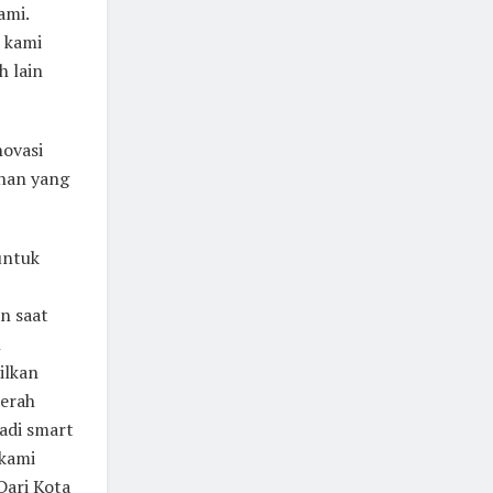
ami.
 kami
h lain
novasi
ahan yang
untuk
n saat
h
ilkan
aerah
adi smart
 kami
Dari Kota