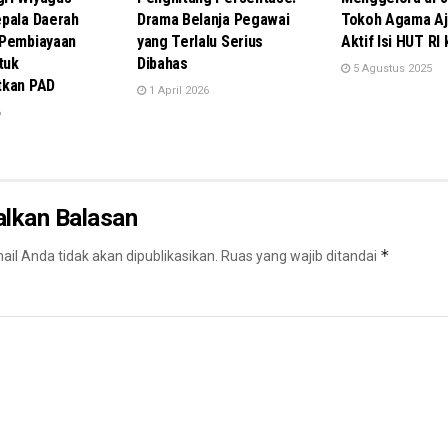
pala Daerah
Drama Belanja Pegawai
Tokoh Agama Aj
 Pembiayaan
yang Terlalu Serius
Aktif Isi HUT RI
tuk
Dibahas
5 Agustus 2025
tkan PAD
1 April 2026
6
alkan Balasan
*
il Anda tidak akan dipublikasikan.
Ruas yang wajib ditandai