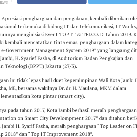
IEWS
–
Apresiasi penghargaan dan pengakuan, kembali diberikan ol
nasional terkemuka di bidang IT dan telekomunikasi, IT Works
ahunnya menginisiasi Event TOP IT & TELCO. Di tahun 2019. Ka
bi kembali mencatatkan tinta emas, penghargaan dalam kateg
g e-Government Management System 2019” yang langsung di
Jambi, H. Syarief Fasha, di Auditorium Badan Pengkajian dan
n Teknologi (BPPT) Jakarta (27/3).
an ini tidak lepas hasil duet kepemimpinan Wali Kota Jambi D
asha, ME, bersama wakilnya Dr. dr. H. Maulana, MKM dalam
ementasikan kota pintar (smart city).
ya pada tahun 2017, Kota Jambi berhasil meraih penghargaan
tation on Smart City Develompment 2017” dan ditahun beri
a Jambi H. Syarif Fasha, meraih penghargaan “Top Leader on I
ip 2018” dan “Top IT Improvement 2018”.