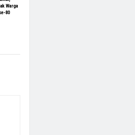
ak Warga
 ke-80