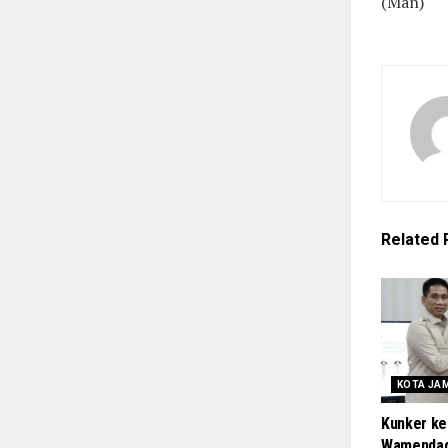
(Man)
Related
KOTA JA
Kunker ke
Wamendag