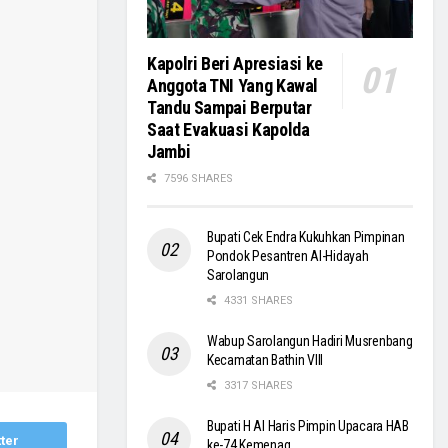
Kapolri Beri Apresiasi ke
Anggota TNI Yang Kawal
Tandu Sampai Berputar
Saat Evakuasi Kapolda
Jambi
7596 SHARES
Bupati Cek Endra Kukuhkan Pimpinan
Pondok Pesantren Al-Hidayah
Sarolangun
4331 SHARES
Wabup Sarolangun Hadiri Musrenbang
Kecamatan Bathin VIII
3317 SHARES
Bupati H Al Haris Pimpin Upacara HAB
ter
ke-74 Kemenag