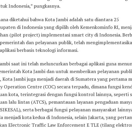
ntuk Indonesia,” pungkasnya.
ana diketahui bahwa Kota Jambi adalah satu diantara 25
upaten di Indonesia yang dipilih oleh Kemenkominfo RI, menj
an (pilot project) implementasi smart city di Indonesia. Ber
 pemerintah dan pelayanan publik, telah mengimplementasik
aplikasi berbasis teknologi informasi.
ambi saat ini telah meluncurkan berbagai aplikasi guna menu
Pemerintah Kota Jambi dan untuk memberikan pelayanan publik
u, Kota Jambi juga menjadi daerah di Sumatera yang pertama m
ty Operation Centre (COC) secara terpadu, dimana fungsi kend
n kota, terintegrasi dengan fungsi kontrol lainnya, seperti 
an lalu lintas (ATCS), pemantauan layanan pengaduan masy
 SIKESAL), serta berbagai fungsi pelayanan masyarakat lainny
a menjadi kota kedua di Indonesia, selain Jakarta, yang pertam
an Electronic Traffic Law Enforcement E TLE (tilang elektron