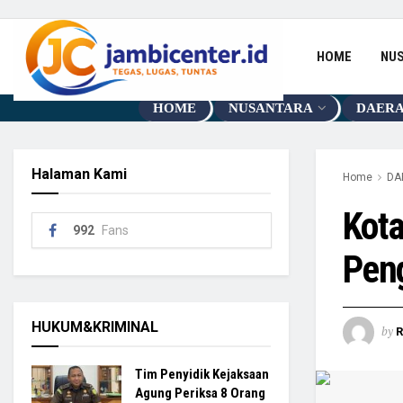
HOME
NU
HOME
NUSANTARA
DAER
Halaman Kami
Home
DA
Kota
992
Fans
Pen
HUKUM&KRIMINAL
by
R
Tim Penyidik Kejaksaan
Agung Periksa 8 Orang