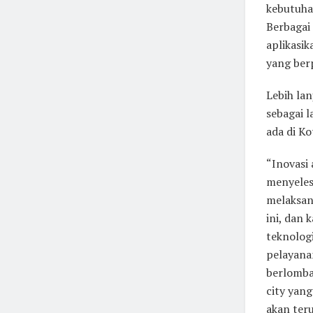
kebutuha
Berbagai
aplikasi
yang berp
Lebih la
sebagai 
ada di Ko
“Inovasi 
menyeles
melaksan
ini, dan 
teknolog
pelayana
berlomba
city yan
akan teru