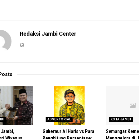
Redaksi Jambi Center
Posts
MBI
ADVERTORIAL
KOTA JAMBI
 Jambi,
Gubernur Al Haris vs Para
Semangat Keme
ri Wiyagus
Penghitung Persentase:
Menggelora di J