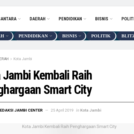
SANTARA
DAERAH
PENDIDIKAN
BISNIS
POLIT
AH
PENDIDIKAN
BISNIS
POLITIK
BLIT
ERAH
Kota Jambi
 Jambi Kembali Raih
ghargaan Smart City
in
EDAKSI JAMBI CENTER
25 April 2019
Kota Jambi