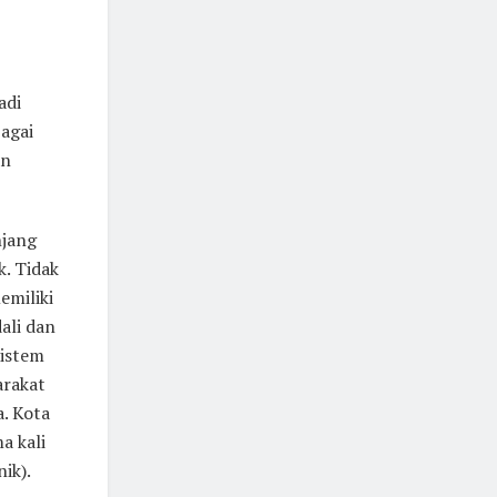
adi
bagai
an
njang
. Tidak
emiliki
ali dan
sistem
arakat
a. Kota
a kali
ik).