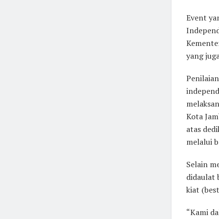
Event ya
Independe
Kementer
yang jug
Penilaia
independe
melaksan
Kota Jamb
atas ded
melalui b
Selain m
didaulat
kiat (be
“Kami da