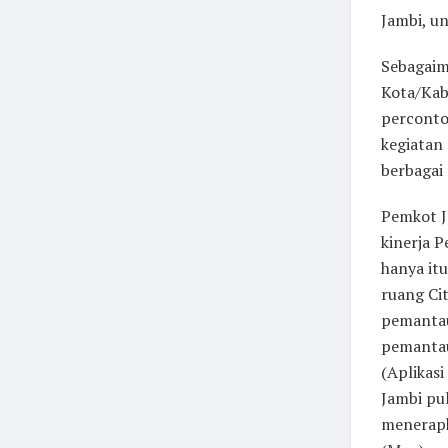
Jambi, u
Sebagaim
Kota/Kab
percontoh
kegiatan
berbagai 
Pemkot J
kinerja 
hanya it
ruang Ci
pemantaua
pemantau
(Aplikasi
Jambi pul
menerapk