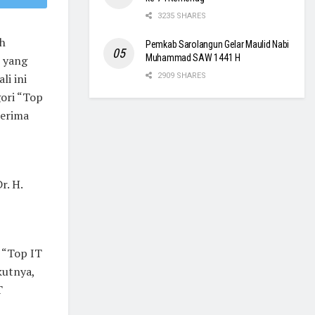
3235 SHARES
eh
Pemkab Sarolangun Gelar Maulid Nabi
Muhammad SAW 1441 H
, yang
li ini
2909 SHARES
ori “Top
terima
r. H.
 “Top IT
kutnya,
T