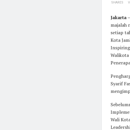
SHARES
V
Jakarta 
majalah 
setiap t
Kota Jam
Inspirin
Walikota 
Penerapa
Pengharga
Syarif F
mengimpl
Sebelumn
Implemen
Wali Kot
Leadersh