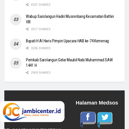
4331 SHARES
Wabup Sarolangun Hadiri Musrenbang Kecamatan Bathin
VIII
3317 SHARES
Bupati H Al Haris Pimpin Upacara HAB ke-74 Kemenag
3236 SHARES
Pemkab Sarolangun Gelar Maulid Nabi Muhammad SAW
1441 H
2909 SHARES
Halaman Medsos