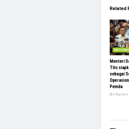
Related
NATIONA
Menteri D
Tito siap
sebagai S
Operasion
Pemda
6 Agustus