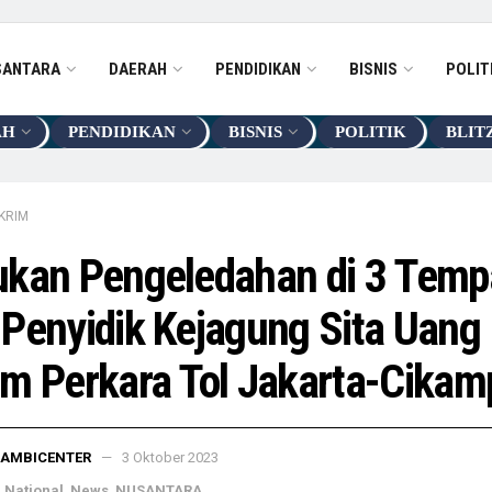
SANTARA
DAERAH
PENDIDIKAN
BISNIS
POLIT
AH
PENDIDIKAN
BISNIS
POLITIK
BLIT
KRIM
kan Pengeledahan di 3 Temp
Penyidik Kejagung Sita Uang
m Perkara Tol Jakarta-Cikam
JAMBICENTER
3 Oktober 2023
,
National
,
News
,
NUSANTARA