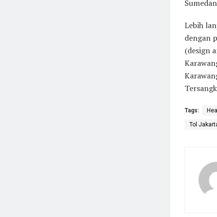
Sumedana
Lebih lan
dengan p
(design a
Karawang
Karawang
Tersangka
Tags:
Hea
Tol Jakar