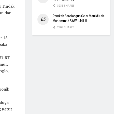
g Tindak
3235 SHARES
an dan
Pemkab Sarolangun Gelar Maulid Nabi
Muhammad SAW 1441 H
2909 SHARES
r 18
paka
 87 RT
mur.
oglo,
ronik
iduga
g Ketut