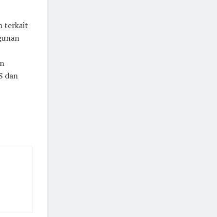
 terkait
ngunan
an
S dan