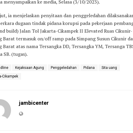
 menyampaikan ke media, Selasa (3/10/2023).
jut, ia menjelaskan penyitaan dan penggeledahan dilaksanakan
erkara dugaan tindak pidana korupsi pada pekerjaan pemba
nd build) Jalan Tol Jakarta-Cikampek II Elevated Ruas Cikunir-
 Barat termasuk on/off ramp pada Simpang Susun Cikunir d
 Barat atas nama Tersangka DD, Tersangka YM, Tersanga TB
 SB. (tugas).
dline
Kejaksaan Agung
Penggeledahan
Pidana
Sita uang
ta-Cikampek
jambicenter