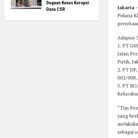
Dugaan Kasus Korupsi
Jakarta 
Dana CSR
Pidana K
penyitaan
Adapun 3
1. PT GS
Jalan Pe
Putih, Ja
2. PT DP
002/008,
3. PT RUA
Keluraha
“Tim Pen
yang berk
melakuka
sebagai 