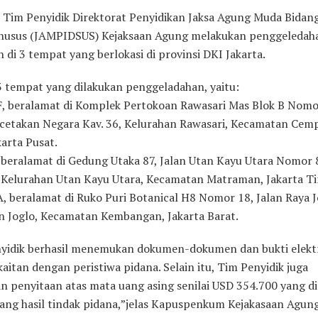
–
Tim Penyidik Direktorat Penyidikan Jaksa Agung Muda Bidan
husus (JAMPIDSUS) Kejaksaan Agung melakukan penggeledah
 di 3 tempat yang berlokasi di provinsi DKI Jakarta.
 tempat yang dilakukan penggeladahan, yaitu:
F, beralamat di Komplek Pertokoan Rawasari Mas Blok B Nomo
rcetakan Negara Kav. 36, Kelurahan Rawasari, Kecamatan Cem
karta Pusat.
, beralamat di Gedung Utaka 87, Jalan Utan Kayu Utara Nomor
 Kelurahan Utan Kayu Utara, Kecamatan Matraman, Jakarta Ti
, beralamat di Ruko Puri Botanical H8 Nomor 18, Jalan Raya J
n Joglo, Kecamatan Kembangan, Jakarta Barat.
yidik berhasil menemukan dokumen-dokumen dan bukti elekt
aitan dengan peristiwa pidana. Selain itu, Tim Penyidik juga
n penyitaan atas mata uang asing senilai USD 354.700 yang d
uang hasil tindak pidana,”jelas Kapuspenkum Kejakasaan Agun