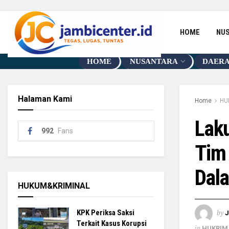
HOME
NU
HOME
NUSANTARA
DAER
Halaman Kami
Home
HU
Laku
992
Fans
Tim 
Dala
HUKUM&KRIMINAL
by
KPK Periksa Saksi
Terkait Kasus Korupsi
in
HUKRIM