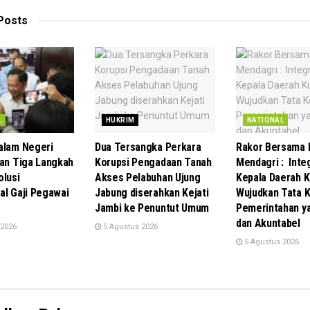
Posts
L
HUKRIM
NATIONAL
alam Negeri
Dua Tersangka Perkara
Rakor Bersama 
kan Tiga Langkah
Korupsi Pengadaan Tanah
Mendagri : Inte
olusi
Akses Pelabuhan Ujung
Kepala Daerah K
al Gaji Pegawai
Jabung diserahkan Kejati
Wujudkan Tata K
Jambi ke Penuntut Umum
Pemerintahan y
dan Akuntabel
 2026
5 Agustus 2026
5 Agustus 2026