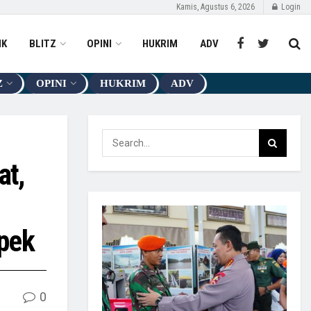
Kamis, Agustus 6, 2026
Login
IK
BLITZ
OPINI
HUKRIM
ADV
Z
OPINI
HUKRIM
ADV
at,
pek
0