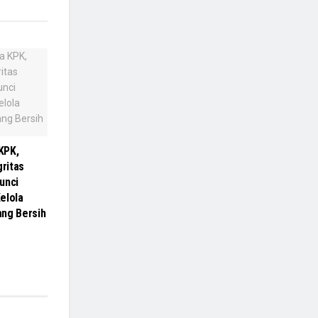
KPK,
gritas
unci
elola
ang Bersih