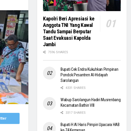
Kapolri Beri Apresiasi ke
Anggota TNI Yang Kawal
Tandu Sampai Berputar
Saat Evakuasi Kapolda
Jambi
7596 SHARES
Bupati Cek Endra Kukuhkan Pimpinan
Pondok Pesantren Al-Hidayah
Sarolangun
4331 SHARES
Wabup Sarolangun Hadiri Musrenbang
Kecamatan Bathin VIII
3317 SHARES
tter
Bupati H Al Haris Pimpin Upacara HAB
ke-74 Kemenag