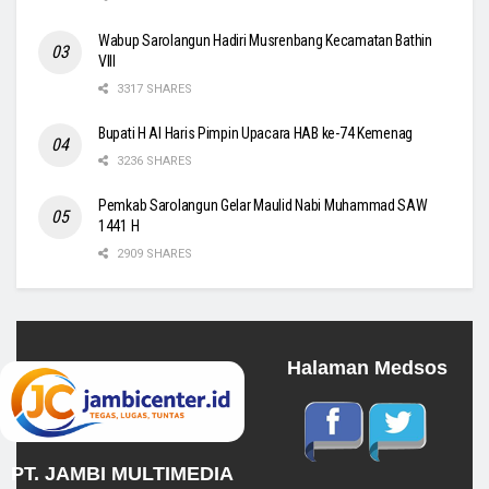
Wabup Sarolangun Hadiri Musrenbang Kecamatan Bathin
VIII
3317 SHARES
Bupati H Al Haris Pimpin Upacara HAB ke-74 Kemenag
3236 SHARES
Pemkab Sarolangun Gelar Maulid Nabi Muhammad SAW
1441 H
2909 SHARES
Halaman Medsos
PT. JAMBI MULTIMEDIA