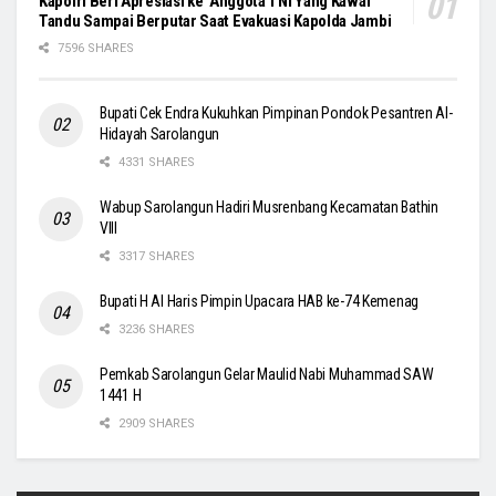
Kapolri Beri Apresiasi ke Anggota TNI Yang Kawal
Tandu Sampai Berputar Saat Evakuasi Kapolda Jambi
7596 SHARES
Bupati Cek Endra Kukuhkan Pimpinan Pondok Pesantren Al-
Hidayah Sarolangun
4331 SHARES
Wabup Sarolangun Hadiri Musrenbang Kecamatan Bathin
VIII
3317 SHARES
Bupati H Al Haris Pimpin Upacara HAB ke-74 Kemenag
3236 SHARES
Pemkab Sarolangun Gelar Maulid Nabi Muhammad SAW
1441 H
2909 SHARES