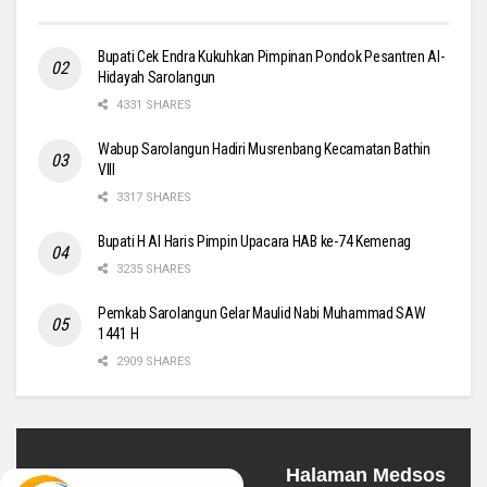
Bupati Cek Endra Kukuhkan Pimpinan Pondok Pesantren Al-
Hidayah Sarolangun
4331 SHARES
Wabup Sarolangun Hadiri Musrenbang Kecamatan Bathin
VIII
3317 SHARES
Bupati H Al Haris Pimpin Upacara HAB ke-74 Kemenag
3235 SHARES
Pemkab Sarolangun Gelar Maulid Nabi Muhammad SAW
1441 H
2909 SHARES
Halaman Medsos