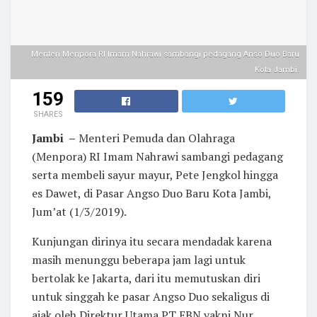
Menteri Menpora RI Imam Nahrawi sambangi pedagang Anso Duo Baru
Kota Jambi.
159
SHARES
Jambi –
Menteri Pemuda dan Olahraga
(Menpora) RI Imam Nahrawi sambangi pedagang
serta membeli sayur mayur, Pete Jengkol hingga
es Dawet, di Pasar Angso Duo Baru Kota Jambi,
Jum’at (1/3/2019).
Kunjungan dirinya itu secara mendadak karena
masih menunggu beberapa jam lagi untuk
bertolak ke Jakarta, dari itu memutuskan diri
untuk singgah ke pasar Angso Duo sekaligus di
ajak oleh Direktur Utama PT EBN yakni Nur