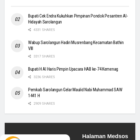
Bupati Cek Endra Kukuhkan Pimpinan Pondok Pesantren Al-
Hidayah Sarolangun
4331 SHARES
Wabup Sarolangun Hadiri Musrenbang Kecamatan Bathin
VIII
3317 SHARES
Bupati H Al Haris Pimpin Upacara HAB ke-74 Kemenag
3236 SHARES
Pemkab Sarolangun Gelar Maulid Nabi Muhammad SAW
1441 H
2909 SHARES
Halaman Medsos