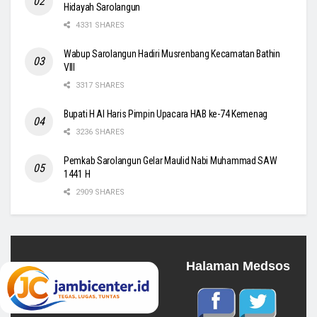
Hidayah Sarolangun
4331 SHARES
Wabup Sarolangun Hadiri Musrenbang Kecamatan Bathin
VIII
3317 SHARES
Bupati H Al Haris Pimpin Upacara HAB ke-74 Kemenag
3236 SHARES
Pemkab Sarolangun Gelar Maulid Nabi Muhammad SAW
1441 H
2909 SHARES
Halaman Medsos