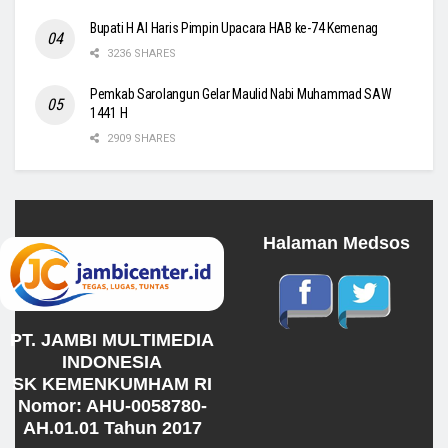
Bupati H Al Haris Pimpin Upacara HAB ke-74 Kemenag
3236 SHARES
Pemkab Sarolangun Gelar Maulid Nabi Muhammad SAW
1441 H
2909 SHARES
Halaman Medsos
PT. JAMBI MULTIMEDIA
INDONESIA
SK KEMENKUMHAM RI
Nomor: AHU-0058780-
AH.01.01 Tahun 2017