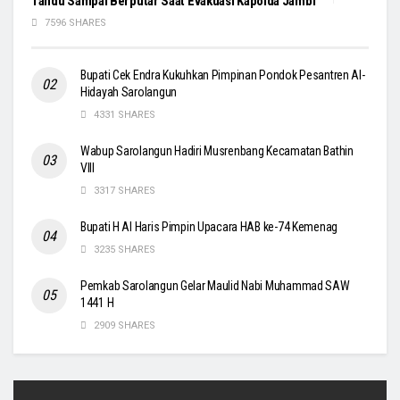
Tandu Sampai Berputar Saat Evakuasi Kapolda Jambi
7596 SHARES
Bupati Cek Endra Kukuhkan Pimpinan Pondok Pesantren Al-
Hidayah Sarolangun
4331 SHARES
Wabup Sarolangun Hadiri Musrenbang Kecamatan Bathin
VIII
3317 SHARES
Bupati H Al Haris Pimpin Upacara HAB ke-74 Kemenag
3235 SHARES
Pemkab Sarolangun Gelar Maulid Nabi Muhammad SAW
1441 H
2909 SHARES