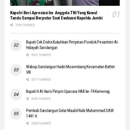
Kapolri Beri Apresiasi ke Anggota TNI Yang Kawal
Tandu Sampai Berputar Saat Evakuasi Kapolda Jambi
7596 SHARES
Bupati Cek Endra Kukuhkan Pimpinan Pondok Pesantren Al-
Hidayah Sarolangun
4331 SHARES
Wabup Sarolangun Hadiri Musrenbang Kecamatan Bathin
VIII
3317 SHARES
Bupati H Al Haris Pimpin Upacara HAB ke-74 Kemenag
3236 SHARES
Pemkab Sarolangun Gelar Maulid Nabi Muhammad SAW
1441 H
2909 SHARES