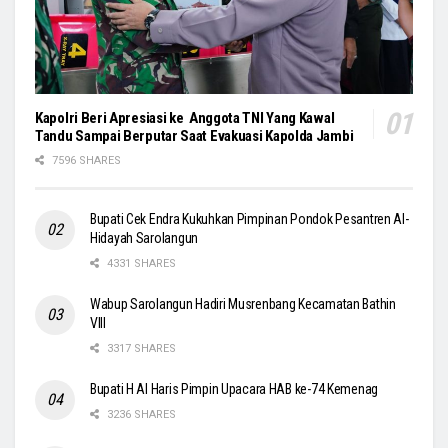
Kapolri Beri Apresiasi ke Anggota TNI Yang Kawal
Tandu Sampai Berputar Saat Evakuasi Kapolda Jambi
7596 SHARES
Bupati Cek Endra Kukuhkan Pimpinan Pondok Pesantren Al-
Hidayah Sarolangun
4331 SHARES
Wabup Sarolangun Hadiri Musrenbang Kecamatan Bathin
VIII
3317 SHARES
Bupati H Al Haris Pimpin Upacara HAB ke-74 Kemenag
3236 SHARES