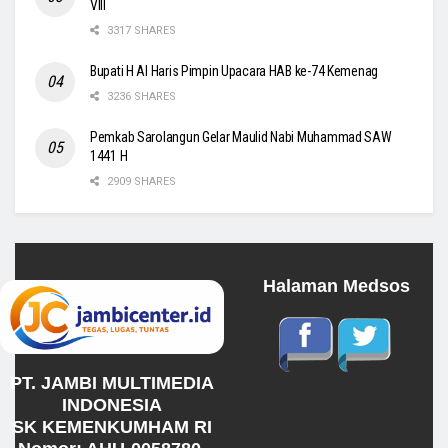
VIII
3317 SHARES
Bupati H Al Haris Pimpin Upacara HAB ke-74 Kemenag
3236 SHARES
Pemkab Sarolangun Gelar Maulid Nabi Muhammad SAW
1441 H
2909 SHARES
Halaman Medsos
PT. JAMBI MULTIMEDIA
INDONESIA
SK KEMENKUMHAM RI