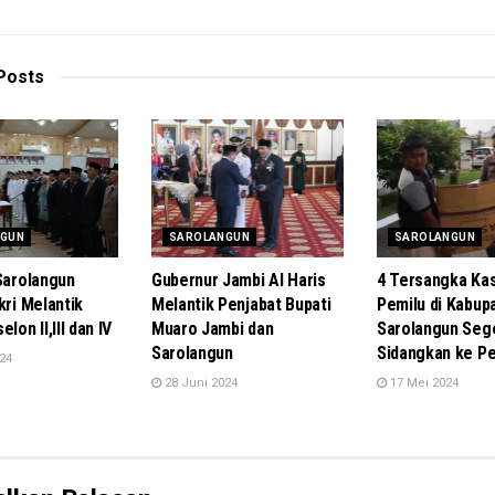
Posts
NGUN
SAROLANGUN
SAROLANGUN
 Sarolangun
Gubernur Jambi Al Haris
4 Tersangka Ka
kri Melantik
Melantik Penjabat Bupati
Pemilu di Kabup
lon II,III dan IV
Muaro Jambi dan
Sarolangun Sege
Sarolangun
Sidangkan ke Pe
24
28 Juni 2024
17 Mei 2024