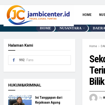
HOME
NU
HOME
NUSANTARA
DAER
Halaman Kami
Home
DA
Sekd
992
Fans
Ter
Bili
HUKUM&KRIMINAL
by
Ini Tanggapan dari
R
Kejaksaan Agung