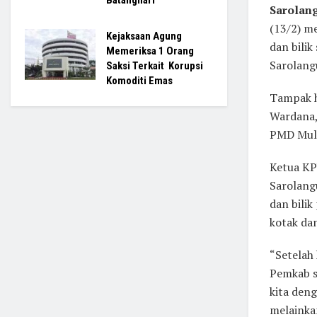
Batanghari
Sarolan
(13/2) m
Kejaksaan Agung
dan bili
Memeriksa 1 Orang
Sarolang
Saksi Terkait Korupsi
Komoditi Emas
Tampak h
Wardana, 
PMD Muliy
Ketua KP
Sarolang
dan bili
kotak dan
“Setelah 
Pemkab s
kita deng
melainka