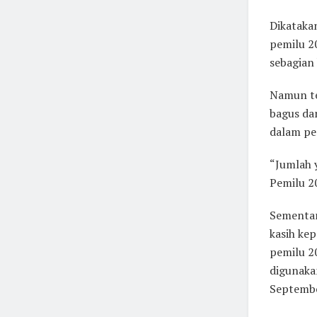
Dikataka
pemilu 2
sebagian 
Namun te
bagus da
dalam pe
“Jumlah y
Pemilu 20
Sementar
kasih ke
pemilu 2
digunaka
Septemb